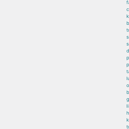
f
c
k
b
t
s
s
d
p
t
l
o
b
g
l
h
k
t