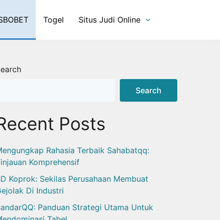
SBOBET
Togel
Situs Judi Online
ang mudah. Nikmati permainan yang seru dan
earch
Search
Recent Posts
engungkap Rahasia Terbaik Sahabatqq:
injauan Komprehensif
D Koprok: Sekilas Perusahaan Membuat
ejolak Di Industri
andarQQ: Panduan Strategi Utama Untuk
endominasi Tabel