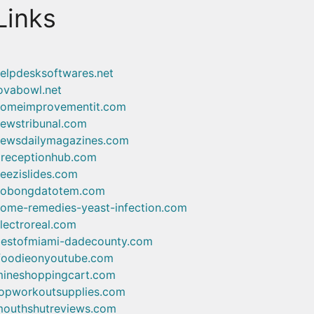
Links
elpdesksoftwares.net
ovabowl.net
omeimprovementit.com
ewstribunal.com
ewsdailymagazines.com
receptionhub.com
eezislides.com
aobongdatotem.com
ome-remedies-yeast-infection.com
lectroreal.com
estofmiami-dadecounty.com
foodieonyoutube.com
ineshoppingcart.com
opworkoutsupplies.com
outhshutreviews.com