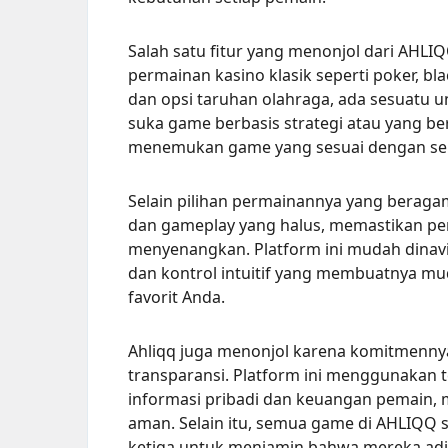
Salah satu fitur yang menonjol dari AHLI
permainan kasino klasik seperti poker, bla
dan opsi taruhan olahraga, ada sesuatu u
suka game berbasis strategi atau yang be
menemukan game yang sesuai dengan sele
Selain pilihan permainannya yang beraga
dan gameplay yang halus, memastikan 
menyenangkan. Platform ini mudah dina
dan kontrol intuitif yang membuatnya
favorit Anda.
Ahliqq juga menonjol karena komitmenny
transparansi. Platform ini menggunakan t
informasi pribadi dan keuangan pemain,
aman. Selain itu, semua game di AHLIQQ se
ketiga untuk menjamin bahwa mereka adi