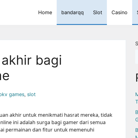
Home
bandarqq
Slot
Casino
opuler yang menawarkan slot online gacor dan peluang men
ji kualitasnya.
S
akhir bagi
me
pkv games
,
slot
M
T
B
an akhir untuk menikmati hasrat mereka, tidak
G
 online ini adalah surga bagi gamer dari semua
ai permainan dan fitur untuk memenuhi
B
M