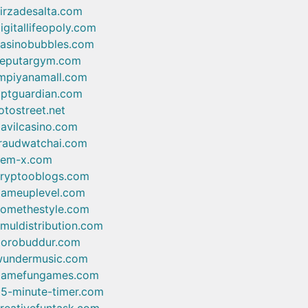
irzadesalta.com
igitallifeopoly.com
asinobubbles.com
seputargym.com
mpiyanamall.com
ptguardian.com
otostreet.net
avilcasino.com
raudwatchai.com
aem-x.com
ryptooblogs.com
ameuplevel.com
omethestyle.com
muldistribution.com
orobuddur.com
wundermusic.com
gamefungames.com
5-minute-timer.com