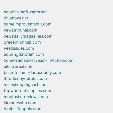
helpdesksoftwares.net
lovabowl.net
homeimprovementit.com
newstribunal.com
newsdailymagazines.com
preceptionhub.com
yeezislides.com
aobongdatotem.com
home-remedies-yeast-infection.com
electroreal.com
bestofmiami-dadecounty.com
ifoodieonyoutube.com
mineshoppingcart.com
topworkoutsupplies.com
mouthshutreviews.com
hirzadesalta.com
digitallifeopoly.com