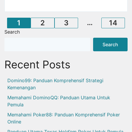
Posts
…
1
2
3
14
Search
pagination
Search
Recent Posts
Domino99: Panduan Komprehensif Strategi
Kemenangan
Memahami DominoQQ: Panduan Utama Untuk
Pemula
Memahami Poker88: Panduan Komprehensif Poker
Online
Panduan Utama Texas Hold’em Poker Untuk Pemula