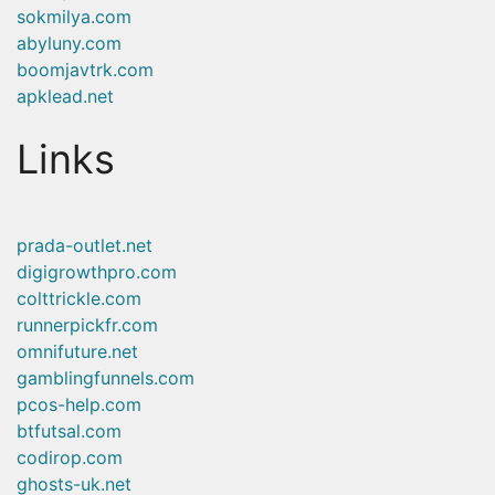
sokmilya.com
abyluny.com
boomjavtrk.com
apklead.net
Links
prada-outlet.net
digigrowthpro.com
colttrickle.com
runnerpickfr.com
omnifuture.net
gamblingfunnels.com
pcos-help.com
btfutsal.com
codirop.com
ghosts-uk.net