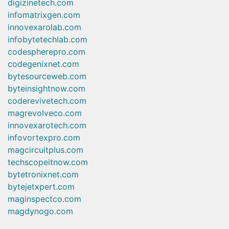
digizinetech.com
infomatrixgen.com
innovexarolab.com
infobytetechlab.com
codespherepro.com
codegenixnet.com
bytesourceweb.com
byteinsightnow.com
coderevivetech.com
magrevolveco.com
innovexarotech.com
infovortexpro.com
magcircuitplus.com
techscopeitnow.com
bytetronixnet.com
bytejetxpert.com
maginspectco.com
magdynogo.com