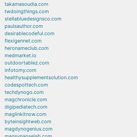
takamasoudia.com
twdoingthings.com
stellabluedesignsco.com
paulsauthor.com
desirablecodeful.com
flexigennet.com
heronameclub.com
medmarket.io
outdoortablez.com
infotomy.com
healthysupplementsolution.com
codespottech.com
techdynogo.com
magchronicle.com
digipediatech.com
maglinkitnow.com
byteinsightweb.com
magdynogenius.com
magsynapselab.com