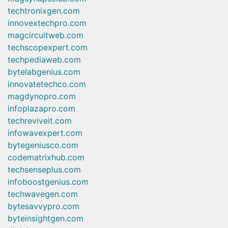
techtronixgen.com
innovextechpro.com
magcircuitweb.com
techscopexpert.com
techpediaweb.com
bytelabgenius.com
innovatetechco.com
magdynopro.com
infoplazapro.com
techreviveit.com
infowavexpert.com
bytegeniusco.com
codematrixhub.com
techsenseplus.com
infoboostgenius.com
techwavegen.com
bytesavvypro.com
byteinsightgen.com