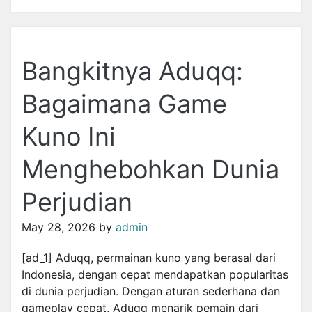
Bangkitnya Aduqq:
Bagaimana Game
Kuno Ini
Menghebohkan Dunia
Perjudian
May 28, 2026
by
admin
[ad_1] Aduqq, permainan kuno yang berasal dari
Indonesia, dengan cepat mendapatkan popularitas
di dunia perjudian. Dengan aturan sederhana dan
gameplay cepat, Aduqq menarik pemain dari