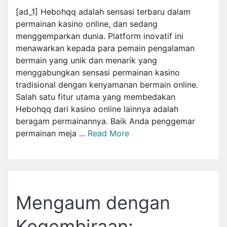
[ad_1] Hebohqq adalah sensasi terbaru dalam
permainan kasino online, dan sedang
menggemparkan dunia. Platform inovatif ini
menawarkan kepada para pemain pengalaman
bermain yang unik dan menarik yang
menggabungkan sensasi permainan kasino
tradisional dengan kenyamanan bermain online.
Salah satu fitur utama yang membedakan
Hebohqq dari kasino online lainnya adalah
beragam permainannya. Baik Anda penggemar
permainan meja ...
Read More
Mengaum dengan
Kegembiraan: