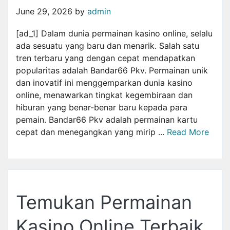
June 29, 2026
by
admin
[ad_1] Dalam dunia permainan kasino online, selalu
ada sesuatu yang baru dan menarik. Salah satu
tren terbaru yang dengan cepat mendapatkan
popularitas adalah Bandar66 Pkv. Permainan unik
dan inovatif ini menggemparkan dunia kasino
online, menawarkan tingkat kegembiraan dan
hiburan yang benar-benar baru kepada para
pemain. Bandar66 Pkv adalah permainan kartu
cepat dan menegangkan yang mirip ...
Read More
Temukan Permainan
Kasino Online Terbaik