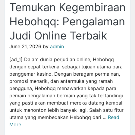
Temukan Kegembiraan
Hebohqq: Pengalaman
Judi Online Terbaik
June 21, 2026
by
admin
[ad_1] Dalam dunia perjudian online, Hebohqq
dengan cepat terkenal sebagai tujuan utama para
penggemar kasino. Dengan beragam permainan,
promosi menarik, dan antarmuka yang ramah
pengguna, Hebohqq menawarkan kepada para
pemain pengalaman bermain yang tak tertandingi
yang pasti akan membuat mereka datang kembali
untuk menonton lebih banyak lagi. Salah satu fitur
utama yang membedakan Hebohqq dari ...
Read
More