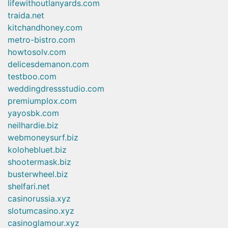
lifewithoutlanyards.com
traida.net
kitchandhoney.com
metro-bistro.com
howtosolv.com
delicesdemanon.com
testboo.com
weddingdressstudio.com
premiumplox.com
yayosbk.com
neilhardie.biz
webmoneysurf.biz
kolohebluet.biz
shootermask.biz
busterwheel.biz
shelfari.net
casinorussia.xyz
slotumcasino.xyz
casinoglamour.xyz