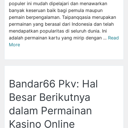
populer ini mudah dipelajari dan menawarkan
banyak keseruan baik bagi pemula maupun
pemain berpengalaman. Taipanqqasia merupakan
permainan yang berasal dari Indonesia dan telah
mendapatkan popularitas di seluruh dunia. Ini
adalah permainan kartu yang mirip dengan ...
Read
More
Bandar66 Pkv: Hal
Besar Berikutnya
dalam Permainan
Kasino Online