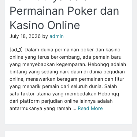
Permainan Poker dan
Kasino Online
July 18, 2026
by
admin
[ad_1] Dalam dunia permainan poker dan kasino
online yang terus berkembang, ada pemain baru
yang menyebabkan kegemparan. Hebohqq adalah
bintang yang sedang naik daun di dunia perjudian
online, menawarkan beragam permainan dan fitur
yang menarik pemain dari seluruh dunia. Salah
satu faktor utama yang membedakan Hebohqq
dari platform perjudian online lainnya adalah
antarmukanya yang ramah ...
Read More