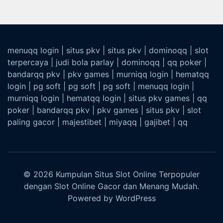
menuqq login
|
situs pkv
|
situs pkv
|
dominoqq
|
slot
terpercaya
|
judi bola parlay
|
dominoqq
|
qq poker
|
bandarqq pkv
|
pkv games
|
murniqq login
|
hematqq
login
|
pg soft
|
pg soft
|
pg soft
|
menuqq login
|
murniqq login
|
hematqq login
|
situs pkv games
|
qq
poker
|
bandarqq pkv
|
pkv games
|
situs pkv
|
slot
paling gacor
|
majestibet
|
miyaqq
|
gajibet
|
qq
© 2026
Kumpulan Situs Slot Online Terpopuler
dengan Slot Online Gacor dan Menang Mudah.
Powered by WordPress