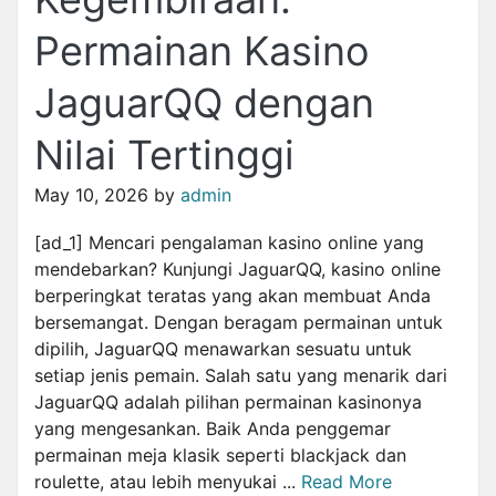
Permainan Kasino
JaguarQQ dengan
Nilai Tertinggi
May 10, 2026
by
admin
[ad_1] Mencari pengalaman kasino online yang
mendebarkan? Kunjungi JaguarQQ, kasino online
berperingkat teratas yang akan membuat Anda
bersemangat. Dengan beragam permainan untuk
dipilih, JaguarQQ menawarkan sesuatu untuk
setiap jenis pemain. Salah satu yang menarik dari
JaguarQQ adalah pilihan permainan kasinonya
yang mengesankan. Baik Anda penggemar
permainan meja klasik seperti blackjack dan
roulette, atau lebih menyukai ...
Read More