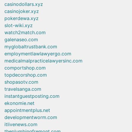
casinodollars.xyz
casinojoker.xyz
pokerdewa.xyz
slot-wiki.xyz
watch2match.com
galenaseo.com
myglobaltrustbank.com
employmentlawlawyergo.com
medicalmalpracticelawyersinc.com
comportshop.com
topdecorshop.com
shopasotv.com
travelsanga.com
instantguestposting.com
ekonomie.net
appointmentplus.net
developmentworm.com
itlivenews.com
theplumbingfremont.com