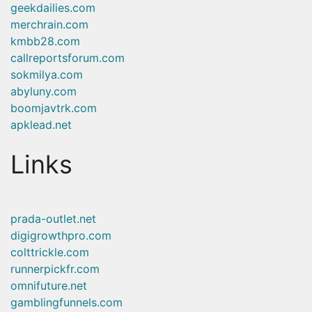
geekdailies.com
merchrain.com
kmbb28.com
callreportsforum.com
sokmilya.com
abyluny.com
boomjavtrk.com
apklead.net
Links
prada-outlet.net
digigrowthpro.com
colttrickle.com
runnerpickfr.com
omnifuture.net
gamblingfunnels.com