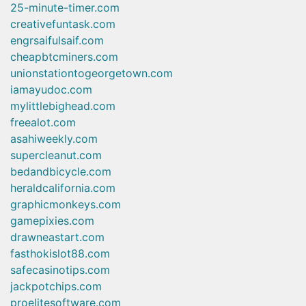
25-minute-timer.com
creativefuntask.com
engrsaifulsaif.com
cheapbtcminers.com
unionstationtogeorgetown.com
iamayudoc.com
mylittlebighead.com
freealot.com
asahiweekly.com
supercleanut.com
bedandbicycle.com
heraldcalifornia.com
graphicmonkeys.com
gamepixies.com
drawneastart.com
fasthokislot88.com
safecasinotips.com
jackpotchips.com
proelitesoftware.com