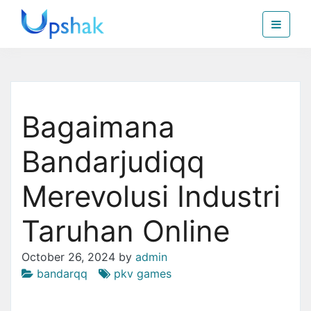
Skip
Kumpulan
to
Situs
the
Jelajahi kumpulan situs slot online terpopuler yang
Slot
content
menawarkan slot online gacor dan peluang menang
Online
mudah. Nikmati permainan yang seru dan
Terpopuler
menguntungkan di platform yang telah teruji
dengan
kualitasnya.
Slot
Bagaimana
Online
Gacor
Bandarjudiqq
dan
Menang
Merevolusi Industri
Mudah
Taruhan Online
October 26, 2024
by
admin
bandarqq
pkv games