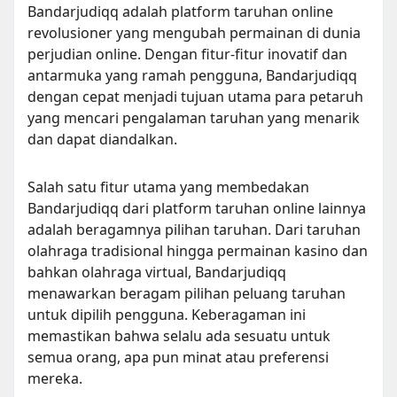
Bandarjudiqq adalah platform taruhan online
revolusioner yang mengubah permainan di dunia
perjudian online. Dengan fitur-fitur inovatif dan
antarmuka yang ramah pengguna, Bandarjudiqq
dengan cepat menjadi tujuan utama para petaruh
yang mencari pengalaman taruhan yang menarik
dan dapat diandalkan.
Salah satu fitur utama yang membedakan
Bandarjudiqq dari platform taruhan online lainnya
adalah beragamnya pilihan taruhan. Dari taruhan
olahraga tradisional hingga permainan kasino dan
bahkan olahraga virtual, Bandarjudiqq
menawarkan beragam pilihan peluang taruhan
untuk dipilih pengguna. Keberagaman ini
memastikan bahwa selalu ada sesuatu untuk
semua orang, apa pun minat atau preferensi
mereka.