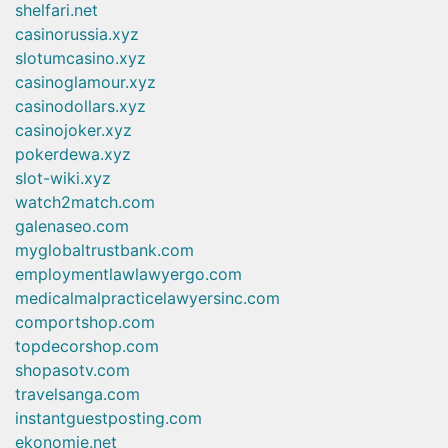
shelfari.net
casinorussia.xyz
slotumcasino.xyz
casinoglamour.xyz
casinodollars.xyz
casinojoker.xyz
pokerdewa.xyz
slot-wiki.xyz
watch2match.com
galenaseo.com
myglobaltrustbank.com
employmentlawlawyergo.com
medicalmalpracticelawyersinc.com
comportshop.com
topdecorshop.com
shopasotv.com
travelsanga.com
instantguestposting.com
ekonomie.net