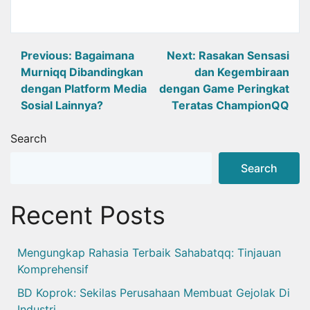
Post
Previous:
Bagaimana
Next:
Rasakan Sensasi
Murniqq Dibandingkan
dan Kegembiraan
navigation
dengan Platform Media
dengan Game Peringkat
Sosial Lainnya?
Teratas ChampionQQ
Search
Search
Recent Posts
Mengungkap Rahasia Terbaik Sahabatqq: Tinjauan
Komprehensif
BD Koprok: Sekilas Perusahaan Membuat Gejolak Di
Industri