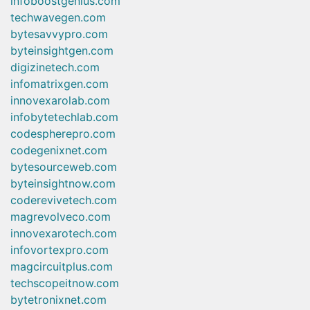
infoboostgenius.com
techwavegen.com
bytesavvypro.com
byteinsightgen.com
digizinetech.com
infomatrixgen.com
innovexarolab.com
infobytetechlab.com
codespherepro.com
codegenixnet.com
bytesourceweb.com
byteinsightnow.com
coderevivetech.com
magrevolveco.com
innovexarotech.com
infovortexpro.com
magcircuitplus.com
techscopeitnow.com
bytetronixnet.com