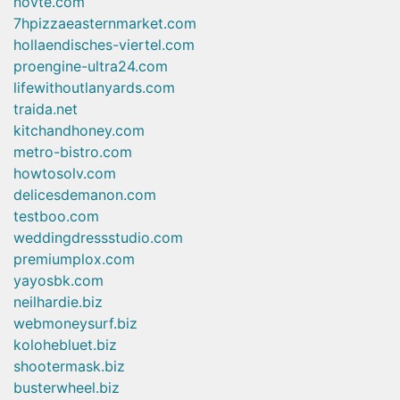
novte.com
7hpizzaeasternmarket.com
hollaendisches-viertel.com
proengine-ultra24.com
lifewithoutlanyards.com
traida.net
kitchandhoney.com
metro-bistro.com
howtosolv.com
delicesdemanon.com
testboo.com
weddingdressstudio.com
premiumplox.com
yayosbk.com
neilhardie.biz
webmoneysurf.biz
kolohebluet.biz
shootermask.biz
busterwheel.biz