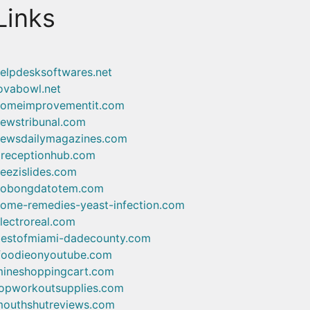
Links
elpdesksoftwares.net
ovabowl.net
omeimprovementit.com
ewstribunal.com
ewsdailymagazines.com
receptionhub.com
eezislides.com
aobongdatotem.com
ome-remedies-yeast-infection.com
lectroreal.com
estofmiami-dadecounty.com
foodieonyoutube.com
ineshoppingcart.com
opworkoutsupplies.com
outhshutreviews.com