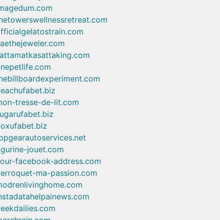
imagedum.com
hetowerswellnessretreat.com
fficialgelatostrain.com
aethejeweler.com
attamatkasattaking.com
nepetlife.com
hebillboardexperiment.com
eachufabet.biz
on-tresse-de-lit.com
ugarufabet.biz
oxufabet.biz
opgearautoservices.net
igurine-jouet.com
our-facebook-address.com
erroquet-ma-passion.com
odrenlivinghome.com
nstadatahelpainews.com
eekdailies.com