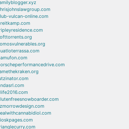
amilyblogger.xyz
hrisjohnslawgroup.com
lub-vulcan-online.com
reitkamp.com
ripleyresidence.com
ofttorrents.org
omosvulnerables.org
uatloterrassa.com
pamufon.com
orscheperformancedrive.com
amethekraken.org
utzinator.com
ndasrl.com
life2016.com
lutenfreesnowboarder.com
izmorrowdesign.com
ealwithcannabidiol.com
ioskpages.com
rianglecurry.com