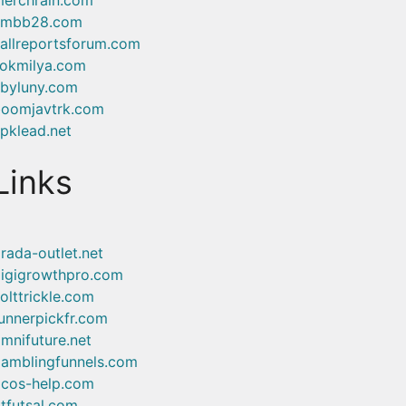
erchrain.com
kmbb28.com
allreportsforum.com
okmilya.com
byluny.com
oomjavtrk.com
pklead.net
Links
rada-outlet.net
igigrowthpro.com
olttrickle.com
unnerpickfr.com
mnifuture.net
amblingfunnels.com
cos-help.com
tfutsal.com