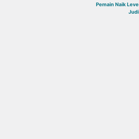
Pemain Naik Leve
Judi