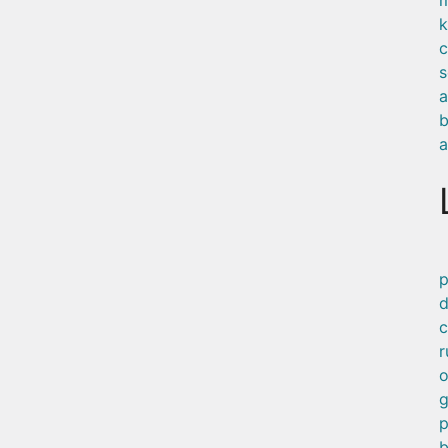
m
c
s
a
b
a
p
d
c
r
o
g
p
b