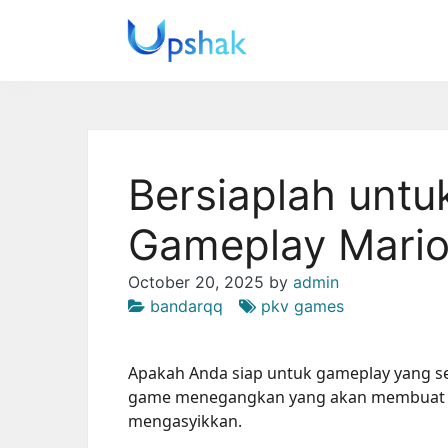
Skip
Kumpulan
to
Situs
the
Jelajahi kumpulan situs slot online terp
Slot
content
menguntungkan di platform yang telah teru
Online
Terpopuler
dengan
Slot
Bersiaplah untu
Online
Gacor
Gameplay Mario
dan
Menang
October 20, 2025
by
admin
Mudah
bandarqq
pkv games
Apakah Anda siap untuk gameplay yang se
game menegangkan yang akan membuat A
mengasyikkan.