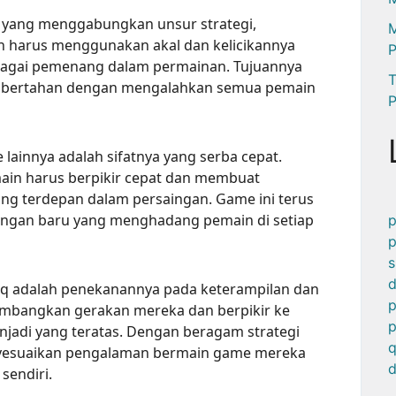
 yang menggabungkan unsur strategi,
M
n harus menggunakan akal dan kelicikannya
bagai pemenang dalam permainan. Tujuannya
T
ng bertahan dengan mengalahkan semua pemain
innya adalah sifatnya yang serba cepat.
ain harus berpikir cepat dan membuat
ang terdepan dalam persaingan. Game ini terus
angan baru yang menghadang pemain di setiap
p
s
d
qq adalah penekanannya pada keterampilan dan
p
timbangkan gerakan mereka dan berpikir ke
adi yang teratas. Dengan beragam strategi
enyesuaikan pengalaman bermain game mereka
sendiri.