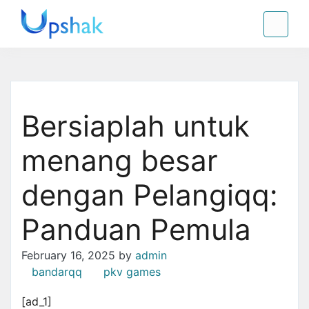
Skip
Kumpulan
to
Situs
the
Jelajahi kumpulan situs slot online terpopuler yang
Slot
content
menawarkan slot online gacor dan peluang menang
Online
mudah. Nikmati permainan yang seru dan
Terpopuler
menguntungkan di platform yang telah teruji
dengan
kualitasnya.
Bersiaplah untuk
Slot
Online
Gacor
menang besar
dan
Menang
dengan Pelangiqq:
Mudah
Panduan Pemula
February 16, 2025
by
admin
bandarqq
pkv games
[ad_1]