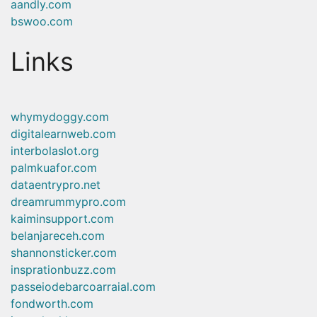
aandly.com
bswoo.com
Links
whymydoggy.com
digitalearnweb.com
interbolaslot.org
palmkuafor.com
dataentrypro.net
dreamrummypro.com
kaiminsupport.com
belanjareceh.com
shannonsticker.com
insprationbuzz.com
passeiodebarcoarraial.com
fondworth.com