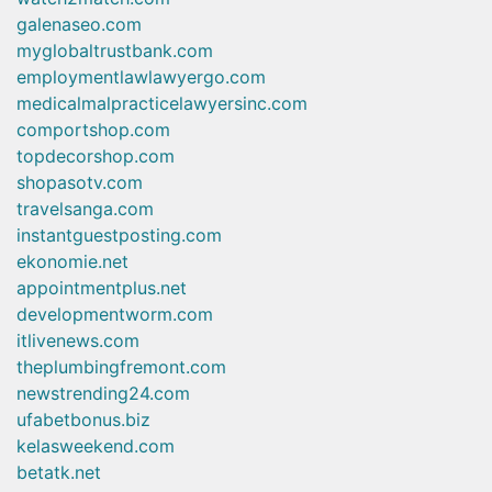
watch2match.com
galenaseo.com
myglobaltrustbank.com
employmentlawlawyergo.com
medicalmalpracticelawyersinc.com
comportshop.com
topdecorshop.com
shopasotv.com
travelsanga.com
instantguestposting.com
ekonomie.net
appointmentplus.net
developmentworm.com
itlivenews.com
theplumbingfremont.com
newstrending24.com
ufabetbonus.biz
kelasweekend.com
betatk.net