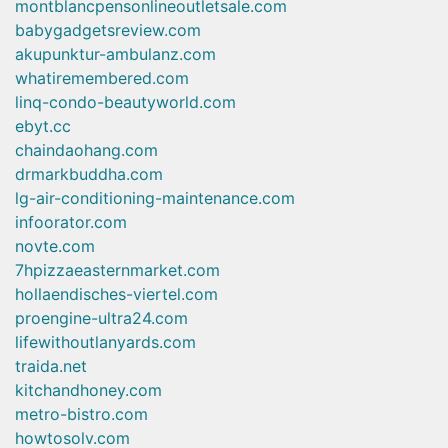
montblancpensonlineoutletsale.com
babygadgetsreview.com
akupunktur-ambulanz.com
whatiremembered.com
linq-condo-beautyworld.com
ebyt.cc
chaindaohang.com
drmarkbuddha.com
lg-air-conditioning-maintenance.com
infoorator.com
novte.com
7hpizzaeasternmarket.com
hollaendisches-viertel.com
proengine-ultra24.com
lifewithoutlanyards.com
traida.net
kitchandhoney.com
metro-bistro.com
howtosolv.com