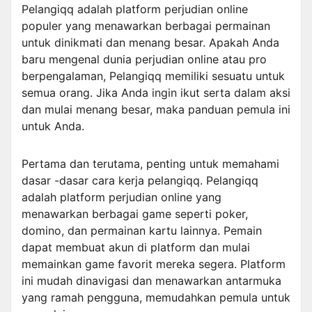
Pelangiqq adalah platform perjudian online
populer yang menawarkan berbagai permainan
untuk dinikmati dan menang besar. Apakah Anda
baru mengenal dunia perjudian online atau pro
berpengalaman, Pelangiqq memiliki sesuatu untuk
semua orang. Jika Anda ingin ikut serta dalam aksi
dan mulai menang besar, maka panduan pemula ini
untuk Anda.
Pertama dan terutama, penting untuk memahami
dasar -dasar cara kerja pelangiqq. Pelangiqq
adalah platform perjudian online yang
menawarkan berbagai game seperti poker,
domino, dan permainan kartu lainnya. Pemain
dapat membuat akun di platform dan mulai
memainkan game favorit mereka segera. Platform
ini mudah dinavigasi dan menawarkan antarmuka
yang ramah pengguna, memudahkan pemula untuk