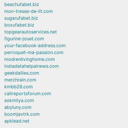
beachufabet.biz
mon-tresse-de-lit.com
sugarufabet.biz
boxufabet.biz
topgearautoservices.net
figurine-jouet.com
your-facebook-address.com
perroquet-ma-passion.com
modrenlivinghome.com
instadatahelpainews.com
geekdailies.com
merchrain.com
kmbb28.com
callreportsforum.com
sokmilya.com
abyluny.com
boomjavtrk.com
apklead.net