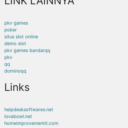
LINK LAINNYA
pkv games
poker
situs slot online
demo slot
pkv games bandarqq
pkv
qq
dominoqq
Links
helpdesksoftwares.net
lovabowl.net
homeimprovementit.com