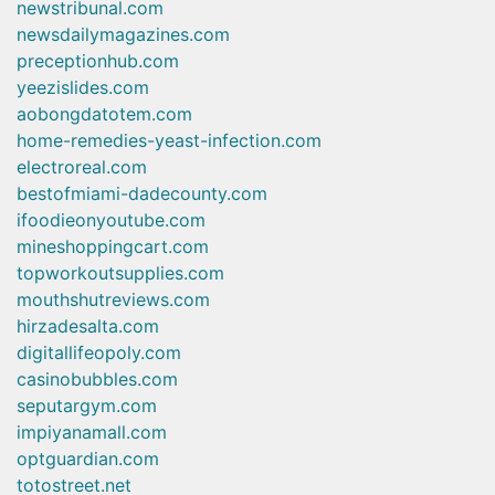
newstribunal.com
newsdailymagazines.com
preceptionhub.com
yeezislides.com
aobongdatotem.com
home-remedies-yeast-infection.com
electroreal.com
bestofmiami-dadecounty.com
ifoodieonyoutube.com
mineshoppingcart.com
topworkoutsupplies.com
mouthshutreviews.com
hirzadesalta.com
digitallifeopoly.com
casinobubbles.com
seputargym.com
impiyanamall.com
optguardian.com
totostreet.net