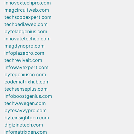
innovextechpro.com
magcircuitweb.com
techscopexpert.com
techpediaweb.com
bytelabgenius.com
innovatetechco.com
magdynopro.com
infoplazapro.com
techreviveit.com
infowavexpert.com
bytegeniusco.com
codematrixhub.com
techsenseplus.com
infoboostgenius.com
techwavegen.com
bytesavvypro.com
byteinsightgen.com
digizinetech.com
infomatrixgen.com