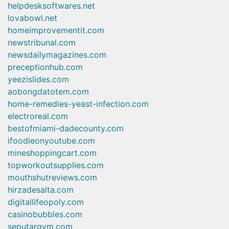
helpdesksoftwares.net
lovabowl.net
homeimprovementit.com
newstribunal.com
newsdailymagazines.com
preceptionhub.com
yeezislides.com
aobongdatotem.com
home-remedies-yeast-infection.com
electroreal.com
bestofmiami-dadecounty.com
ifoodieonyoutube.com
mineshoppingcart.com
topworkoutsupplies.com
mouthshutreviews.com
hirzadesalta.com
digitallifeopoly.com
casinobubbles.com
seputargym.com