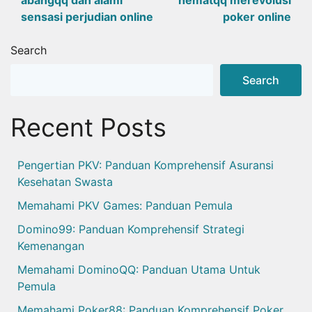
navigation
abangqq dan alami
hematqq merevolusi
sensasi perjudian online
poker online
Search
Search
Recent Posts
Pengertian PKV: Panduan Komprehensif Asuransi
Kesehatan Swasta
Memahami PKV Games: Panduan Pemula
Domino99: Panduan Komprehensif Strategi
Kemenangan
Memahami DominoQQ: Panduan Utama Untuk
Pemula
Memahami Poker88: Panduan Komprehensif Poker