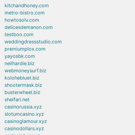
kitchandhoney.com
metro-bistro.com
howtosolv.com
delicesdemanon.com
testboo.com
weddingdressstudio.com
premiumplox.com
yayosbk.com
neilhardie.biz
webmoneysurf.biz
kolohebluet.biz
shootermask.biz
busterwheel.biz
shelfari.net
casinorussia.xyz
slotumcasino.xyz
casinoglamour.xyz
casinodollars.xyz