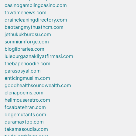
casinogamblingcasino.com
towtimenews.com
draincleaningdirectory.com
baotangmythuathcm.com
jethukukburosu.com
somniumforge.com
bloglibraries.com
luleburgaznakliyatfirmasi.com
thebapehoodie.com
parasosyal.com
enticingmuslim.com
goodhealthsoundwealth.com
elenapoems.com
hellmouseretro.com
fcsabatehran.com
dogemutants.com
duramaxtop.com
takamasoudia.com