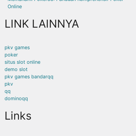
Online
LINK LAINNYA
pkv games
poker
situs slot online
demo slot
pkv games bandarqq
pkv
qq
dominoqq
Links