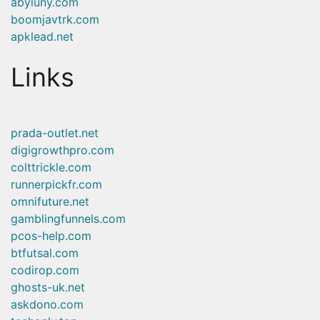
abyluny.com
boomjavtrk.com
apklead.net
Links
prada-outlet.net
digigrowthpro.com
colttrickle.com
runnerpickfr.com
omnifuture.net
gamblingfunnels.com
pcos-help.com
btfutsal.com
codirop.com
ghosts-uk.net
askdono.com