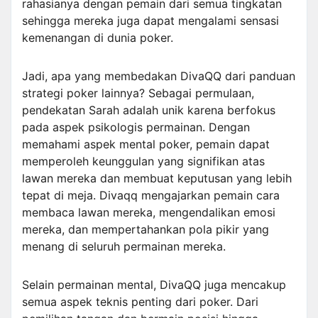
rahasianya dengan pemain dari semua tingkatan
sehingga mereka juga dapat mengalami sensasi
kemenangan di dunia poker.
Jadi, apa yang membedakan DivaQQ dari panduan
strategi poker lainnya? Sebagai permulaan,
pendekatan Sarah adalah unik karena berfokus
pada aspek psikologis permainan. Dengan
memahami aspek mental poker, pemain dapat
memperoleh keunggulan yang signifikan atas
lawan mereka dan membuat keputusan yang lebih
tepat di meja. Divaqq mengajarkan pemain cara
membaca lawan mereka, mengendalikan emosi
mereka, dan mempertahankan pola pikir yang
menang di seluruh permainan mereka.
Selain permainan mental, DivaQQ juga mencakup
semua aspek teknis penting dari poker. Dari