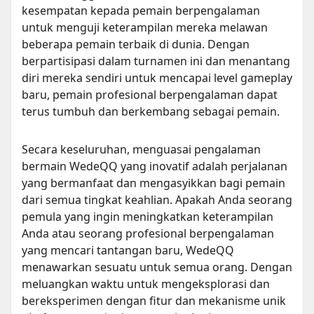
kesempatan kepada pemain berpengalaman
untuk menguji keterampilan mereka melawan
beberapa pemain terbaik di dunia. Dengan
berpartisipasi dalam turnamen ini dan menantang
diri mereka sendiri untuk mencapai level gameplay
baru, pemain profesional berpengalaman dapat
terus tumbuh dan berkembang sebagai pemain.
Secara keseluruhan, menguasai pengalaman
bermain WedeQQ yang inovatif adalah perjalanan
yang bermanfaat dan mengasyikkan bagi pemain
dari semua tingkat keahlian. Apakah Anda seorang
pemula yang ingin meningkatkan keterampilan
Anda atau seorang profesional berpengalaman
yang mencari tantangan baru, WedeQQ
menawarkan sesuatu untuk semua orang. Dengan
meluangkan waktu untuk mengeksplorasi dan
bereksperimen dengan fitur dan mekanisme unik