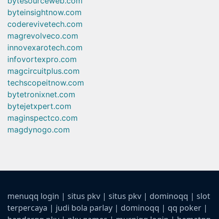
bytesourceweb.com
byteinsightnow.com
coderevivetech.com
magrevolveco.com
innovexarotech.com
infovortexpro.com
magcircuitplus.com
techscopeitnow.com
bytetronixnet.com
bytejetxpert.com
maginspectco.com
magdynogo.com
menuqq login
|
situs pkv
|
situs pkv
|
dominoqq
|
slot
terpercaya
|
judi bola parlay
|
dominoqq
|
qq poker
|