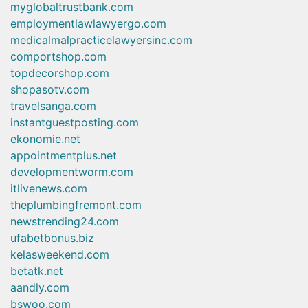
myglobaltrustbank.com
employmentlawlawyergo.com
medicalmalpracticelawyersinc.com
comportshop.com
topdecorshop.com
shopasotv.com
travelsanga.com
instantguestposting.com
ekonomie.net
appointmentplus.net
developmentworm.com
itlivenews.com
theplumbingfremont.com
newstrending24.com
ufabetbonus.biz
kelasweekend.com
betatk.net
aandly.com
bswoo.com