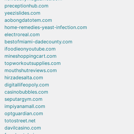
preceptionhub.com
yeezislides.com
aobongdatotem.com
home-remedies-yeast-infection.com
electroreal.com
bestofmiami-dadecounty.com
ifoodieonyoutube.com
mineshoppingcart.com
topworkoutsupplies.com
mouthshutreviews.com
hirzadesalta.com
digitallifeopoly.com
casinobubbles.com
seputargym.com
impiyanamall.com
optguardian.com
totostreet.net
davilcasino.com