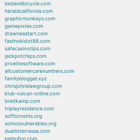
bedandbicycle.com
heraldcalifornia.com
graphicmonkeys.com
gamepixies.com
drawneastart.com
fasthokislot88.com
safecasinotips.com
jackpotchips.com
proelitesoftware.com
allcustomercarenumbers.com
familyblogger.xyz
chrisjohnslawgroup.com
klub-vulcan-online.com
breitkamp.com
tripleyresidence.com
softtorrents.org
somosvulnerables.org
duatloterrassa.com
pamufon.com