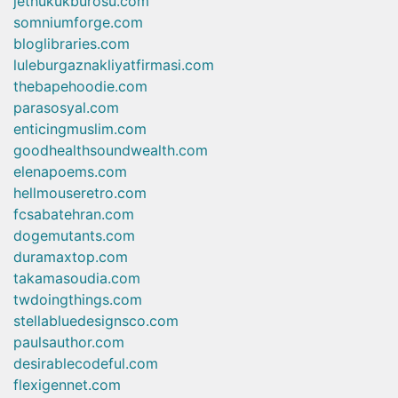
jethukukburosu.com
somniumforge.com
bloglibraries.com
luleburgaznakliyatfirmasi.com
thebapehoodie.com
parasosyal.com
enticingmuslim.com
goodhealthsoundwealth.com
elenapoems.com
hellmouseretro.com
fcsabatehran.com
dogemutants.com
duramaxtop.com
takamasoudia.com
twdoingthings.com
stellabluedesignsco.com
paulsauthor.com
desirablecodeful.com
flexigennet.com