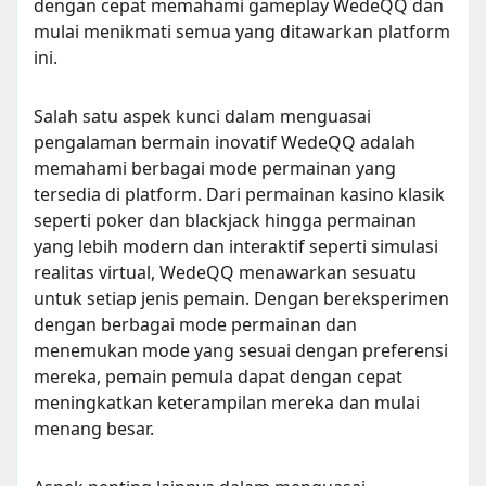
dengan cepat memahami gameplay WedeQQ dan
mulai menikmati semua yang ditawarkan platform
ini.
Salah satu aspek kunci dalam menguasai
pengalaman bermain inovatif WedeQQ adalah
memahami berbagai mode permainan yang
tersedia di platform. Dari permainan kasino klasik
seperti poker dan blackjack hingga permainan
yang lebih modern dan interaktif seperti simulasi
realitas virtual, WedeQQ menawarkan sesuatu
untuk setiap jenis pemain. Dengan bereksperimen
dengan berbagai mode permainan dan
menemukan mode yang sesuai dengan preferensi
mereka, pemain pemula dapat dengan cepat
meningkatkan keterampilan mereka dan mulai
menang besar.