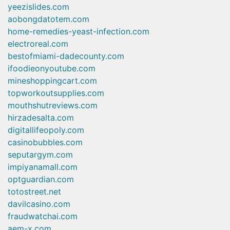
yeezislides.com
aobongdatotem.com
home-remedies-yeast-infection.com
electroreal.com
bestofmiami-dadecounty.com
ifoodieonyoutube.com
mineshoppingcart.com
topworkoutsupplies.com
mouthshutreviews.com
hirzadesalta.com
digitallifeopoly.com
casinobubbles.com
seputargym.com
impiyanamall.com
optguardian.com
totostreet.net
davilcasino.com
fraudwatchai.com
aem-x.com