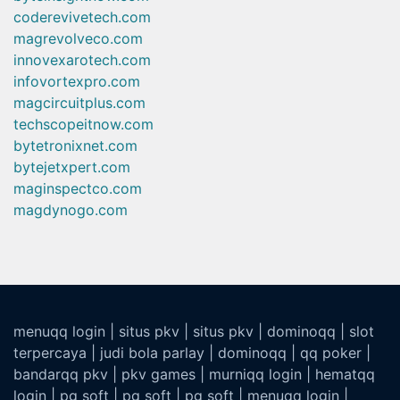
coderevivetech.com
magrevolveco.com
innovexarotech.com
infovortexpro.com
magcircuitplus.com
techscopeitnow.com
bytetronixnet.com
bytejetxpert.com
maginspectco.com
magdynogo.com
menuqq login
|
situs pkv
|
situs pkv
|
dominoqq
|
slot
terpercaya
|
judi bola parlay
|
dominoqq
|
qq poker
|
bandarqq pkv
|
pkv games
|
murniqq login
|
hematqq
login
|
pg soft
|
pg soft
|
pg soft
|
menuqq login
|