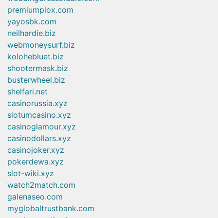
premiumplox.com
yayosbk.com
neilhardie.biz
webmoneysurf.biz
kolohebluet.biz
shootermask.biz
busterwheel.biz
shelfari.net
casinorussia.xyz
slotumcasino.xyz
casinoglamour.xyz
casinodollars.xyz
casinojoker.xyz
pokerdewa.xyz
slot-wiki.xyz
watch2match.com
galenaseo.com
myglobaltrustbank.com