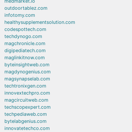
medmarket.io
outdoortablez.com
infotomy.com
healthysupplementsolution.com
codespottech.com
techdynogo.com
magchronicle.com
digipediatech.com
maglinkitnow.com
byteinsightweb.com
magdynogenius.com
magsynapselab.com
techtronixgen.com
innovextechpro.com
magcircuitweb.com
techscopexpert.com
techpediaweb.com
bytelabgenius.com
innovatetechco.com