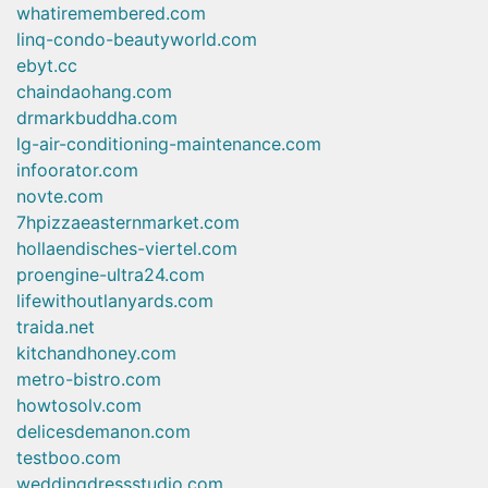
whatiremembered.com
linq-condo-beautyworld.com
ebyt.cc
chaindaohang.com
drmarkbuddha.com
lg-air-conditioning-maintenance.com
infoorator.com
novte.com
7hpizzaeasternmarket.com
hollaendisches-viertel.com
proengine-ultra24.com
lifewithoutlanyards.com
traida.net
kitchandhoney.com
metro-bistro.com
howtosolv.com
delicesdemanon.com
testboo.com
weddingdressstudio.com