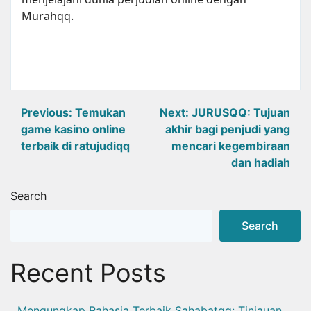
Murahqq.
Post
Previous:
Temukan
Next:
JURUSQQ: Tujuan
game kasino online
akhir bagi penjudi yang
navigation
terbaik di ratujudiqq
mencari kegembiraan
dan hadiah
Search
Search
Recent Posts
Mengungkap Rahasia Terbaik Sahabatqq: Tinjauan