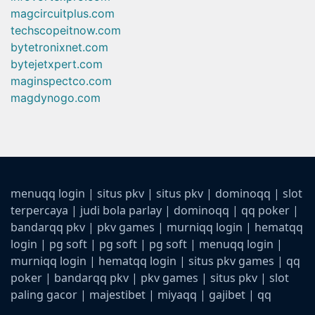
magcircuitplus.com
techscopeitnow.com
bytetronixnet.com
bytejetxpert.com
maginspectco.com
magdynogo.com
menuqq login
|
situs pkv
|
situs pkv
|
dominoqq
|
slot
terpercaya
|
judi bola parlay
|
dominoqq
|
qq poker
|
bandarqq pkv
|
pkv games
|
murniqq login
|
hematqq
login
|
pg soft
|
pg soft
|
pg soft
|
menuqq login
|
murniqq login
|
hematqq login
|
situs pkv games
|
qq
poker
|
bandarqq pkv
|
pkv games
|
situs pkv
|
slot
paling gacor
|
majestibet
|
miyaqq
|
gajibet
|
qq