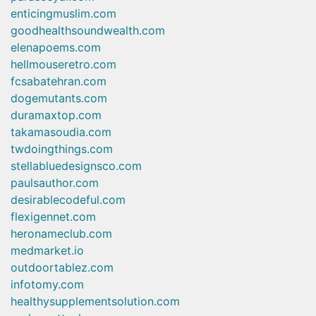
enticingmuslim.com
goodhealthsoundwealth.com
elenapoems.com
hellmouseretro.com
fcsabatehran.com
dogemutants.com
duramaxtop.com
takamasoudia.com
twdoingthings.com
stellabluedesignsco.com
paulsauthor.com
desirablecodeful.com
flexigennet.com
heronameclub.com
medmarket.io
outdoortablez.com
infotomy.com
healthysupplementsolution.com