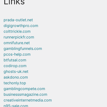
Links
prada-outlet.net
digigrowthpro.com
colttrickle.com
runnerpickfr.com
omnifuture.net
gamblingfunnels.com
pcos-help.com
btfutsal.com
codirop.com
ghosts-uk.net
askdono.com
techonly.top
gamblingcompete.com
businesssmagazine.com
creativeinternetmedia.com
n95-sale.com