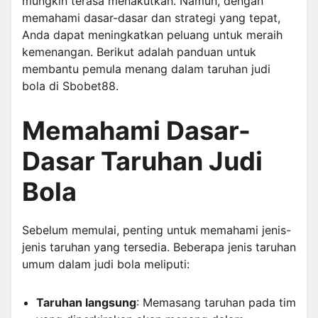
mungkin terasa menakutkan. Namun, dengan
memahami dasar-dasar dan strategi yang tepat,
Anda dapat meningkatkan peluang untuk meraih
kemenangan. Berikut adalah panduan untuk
membantu pemula menang dalam taruhan judi
bola di Sbobet88.
Memahami Dasar-
Dasar Taruhan Judi
Bola
Sebelum memulai, penting untuk memahami jenis-
jenis taruhan yang tersedia. Beberapa jenis taruhan
umum dalam judi bola meliputi:
Taruhan langsung
: Memasang taruhan pada tim