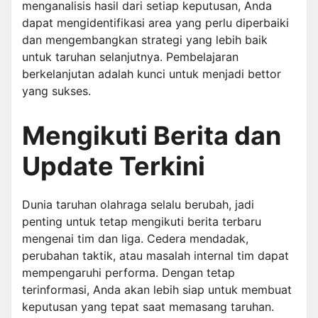
menganalisis hasil dari setiap keputusan, Anda
dapat mengidentifikasi area yang perlu diperbaiki
dan mengembangkan strategi yang lebih baik
untuk taruhan selanjutnya. Pembelajaran
berkelanjutan adalah kunci untuk menjadi bettor
yang sukses.
Mengikuti Berita dan
Update Terkini
Dunia taruhan olahraga selalu berubah, jadi
penting untuk tetap mengikuti berita terbaru
mengenai tim dan liga. Cedera mendadak,
perubahan taktik, atau masalah internal tim dapat
mempengaruhi performa. Dengan tetap
terinformasi, Anda akan lebih siap untuk membuat
keputusan yang tepat saat memasang taruhan.