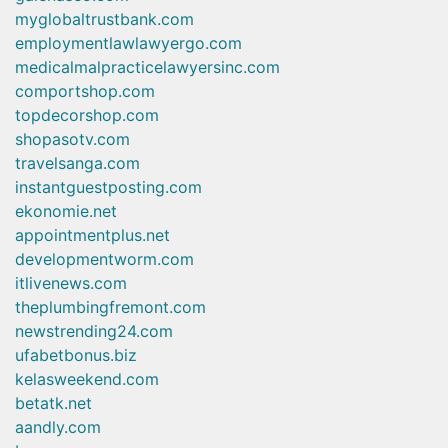
myglobaltrustbank.com
employmentlawlawyergo.com
medicalmalpracticelawyersinc.com
comportshop.com
topdecorshop.com
shopasotv.com
travelsanga.com
instantguestposting.com
ekonomie.net
appointmentplus.net
developmentworm.com
itlivenews.com
theplumbingfremont.com
newstrending24.com
ufabetbonus.biz
kelasweekend.com
betatk.net
aandly.com