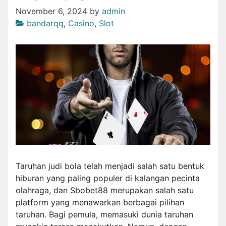
November 6, 2024
by
admin
bandarqq
,
Casino
,
Slot
Taruhan judi bola telah menjadi salah satu bentuk
hiburan yang paling populer di kalangan pecinta
olahraga, dan Sbobet88 merupakan salah satu
platform yang menawarkan berbagai pilihan
taruhan. Bagi pemula, memasuki dunia taruhan