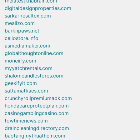
thelatestkhabrain.com
digitaldesignproperties.com
sarkariresultex.com
mealizo.com
barknpaws.net
cellostore.info
asmediamaker.com
globalthoughtonline.com
moneiify.com
myyatchrentals.com
shalomcandlestores.com
geekifyit.com
sattamatkaes.com
crunchyrollpremiumapk.com
hondacareprotectplan.com
casinogamblingcasino.com
towtimenews.com
draincleaningdirectory.com
baotangmythuathcm.com