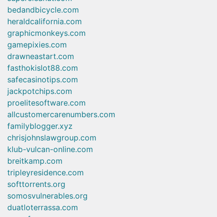
bedandbicycle.com
heraldcalifornia.com
graphicmonkeys.com
gamepixies.com
drawneastart.com
fasthokislot88.com
safecasinotips.com
jackpotchips.com
proelitesoftware.com
allcustomercarenumbers.com
familyblogger.xyz
chrisjohnslawgroup.com
klub-vulcan-online.com
breitkamp.com
tripleyresidence.com
softtorrents.org
somosvulnerables.org
duatloterrassa.com