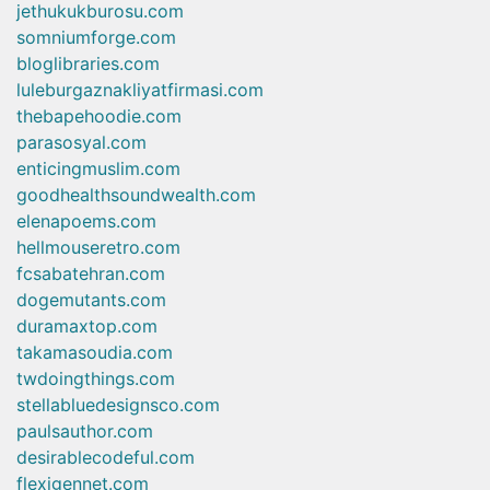
jethukukburosu.com
somniumforge.com
bloglibraries.com
luleburgaznakliyatfirmasi.com
thebapehoodie.com
parasosyal.com
enticingmuslim.com
goodhealthsoundwealth.com
elenapoems.com
hellmouseretro.com
fcsabatehran.com
dogemutants.com
duramaxtop.com
takamasoudia.com
twdoingthings.com
stellabluedesignsco.com
paulsauthor.com
desirablecodeful.com
flexigennet.com