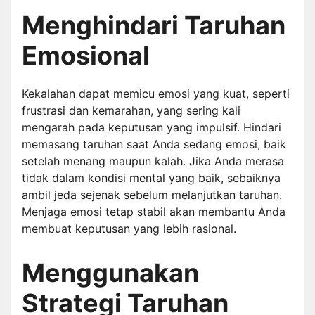
Menghindari Taruhan
Emosional
Kekalahan dapat memicu emosi yang kuat, seperti
frustrasi dan kemarahan, yang sering kali
mengarah pada keputusan yang impulsif. Hindari
memasang taruhan saat Anda sedang emosi, baik
setelah menang maupun kalah. Jika Anda merasa
tidak dalam kondisi mental yang baik, sebaiknya
ambil jeda sejenak sebelum melanjutkan taruhan.
Menjaga emosi tetap stabil akan membantu Anda
membuat keputusan yang lebih rasional.
Menggunakan
Strategi Taruhan