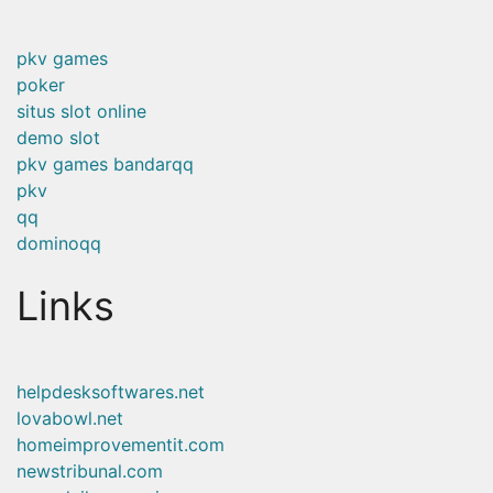
pkv games
poker
situs slot online
demo slot
pkv games bandarqq
pkv
qq
dominoqq
Links
helpdesksoftwares.net
lovabowl.net
homeimprovementit.com
newstribunal.com