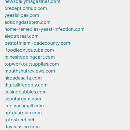
newsdailymagazines.com
preceptionhub.com
yeezislides.com
aobongdatotem.com
home-remedies-yeast-infection.com
electroreal.com
bestofmiami-dadecounty.com
ifoodieonyoutube.com
mineshoppingcart.com
topworkoutsupplies.com
mouthshutreviews.com
hirzadesalta.com
digitallifeopoly.com
casinobubbles.com
seputargym.com
impiyanamall.com
optguardian.com
totostreet.net
davilcasino.com