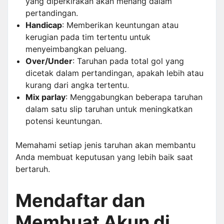
yang diperkirakan akan menang dalam
pertandingan.
Handicap
: Memberikan keuntungan atau
kerugian pada tim tertentu untuk
menyeimbangkan peluang.
Over/Under
: Taruhan pada total gol yang
dicetak dalam pertandingan, apakah lebih atau
kurang dari angka tertentu.
Mix parlay
: Menggabungkan beberapa taruhan
dalam satu slip taruhan untuk meningkatkan
potensi keuntungan.
Memahami setiap jenis taruhan akan membantu
Anda membuat keputusan yang lebih baik saat
bertaruh.
Mendaftar dan
Membuat Akun di