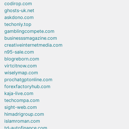
codirop.com
ghosts-uk.net
askdono.com
techonly.top
gamblingcompete.com
businesssmagazine.com
creativeinternetmedia.com
n95-sale.com
blogreborn.com
virtcitnow.com
wiselymap.com
prochatgptonline.com
forexfactoryhub.com
kaja-live.com
techcompa.com
sight-web.com
himadrigroup.com
islamroman.com
td-autofinance.com