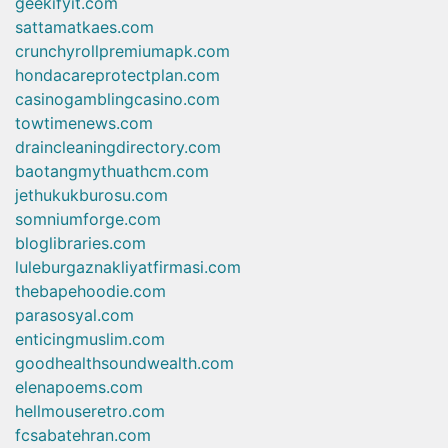
geekifyit.com
sattamatkaes.com
crunchyrollpremiumapk.com
hondacareprotectplan.com
casinogamblingcasino.com
towtimenews.com
draincleaningdirectory.com
baotangmythuathcm.com
jethukukburosu.com
somniumforge.com
bloglibraries.com
luleburgaznakliyatfirmasi.com
thebapehoodie.com
parasosyal.com
enticingmuslim.com
goodhealthsoundwealth.com
elenapoems.com
hellmouseretro.com
fcsabatehran.com