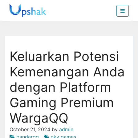
Skip
Kumpulan
to
Situs
the
Jelajahi kumpulan situs slot online terpopuler yang
Slot
content
menawarkan slot online gacor dan peluang menang
Online
mudah. Nikmati permainan yang seru dan
Terpopuler
menguntungkan di platform yang telah teruji
dengan
kualitasnya.
Slot
Keluarkan Potensi
Online
Gacor
Kemenangan Anda
dan
Menang
dengan Platform
Mudah
Gaming Premium
WargaQQ
October 21, 2024
by
admin
bandarqq
pkv games