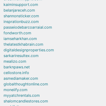
kaiminsupport.com
belanjareceh.com
shannonsticker.com
insprationbuzz.com
passeiodebarcoarraial.com
fondworth.com
iamseharkhan.com
thelatestkhabrain.com
digitaldesignproperties.com
sarkariresultex.com
mealizo.com
barknpaws.net
cellostore.info
asmediamaker.com
globalthoughtonline.com
moneiify.com
myyatchrentals.com
shalomcandlestores.com