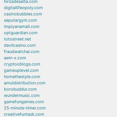
hirzadesalta.com
digitallifeopoly.com
casinobubbles.com
seputargym.com
impiyanamall.com
optguardian.com
totostreet.net
davilcasino.com
fraudwatchai.com
aem-x.com
cryptooblogs.com
gameuplevel.com
homethestyle.com
amuldistribution.com
borobuddur.com
wundermusic.com
gamefungames.com
25-minute-timer.com
creativefuntask.com