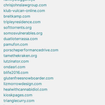
chrisjohnslawgroup.com
klub-vulcan-online.com
breitkamp.com
tripleyresidence.com
softtorrents.org
somosvulnerables.org
duatloterrassa.com
pamufon.com
porscheperformancedrive.com
tamethekraken.org
lutzinator.com
ondasrl.com
blife2016.com
glutenfreesnowboarder.com
lizmorrowdesign.com
healwithcannabidiol.com
kioskpages.com
trianglecurry.com