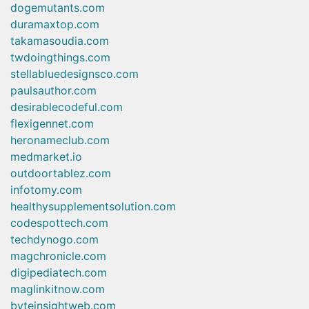
dogemutants.com
duramaxtop.com
takamasoudia.com
twdoingthings.com
stellabluedesignsco.com
paulsauthor.com
desirablecodeful.com
flexigennet.com
heronameclub.com
medmarket.io
outdoortablez.com
infotomy.com
healthysupplementsolution.com
codespottech.com
techdynogo.com
magchronicle.com
digipediatech.com
maglinkitnow.com
byteinsightweb.com