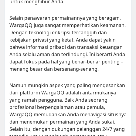
untuk menghibur Anda.
Selain penawaran permainannya yang beragam,
WargaQQ juga sangat memperhatikan keamanan.
Dengan teknologi enkripsi tercanggih dan
kebijakan privasi yang ketat, Anda dapat yakin
bahwa informasi pribadi dan transaksi keuangan
Anda selalu aman dan terlindungi. Ini berarti Anda
dapat fokus pada hal yang benar-benar penting –
menang besar dan bersenang-senang.
Namun mungkin aspek yang paling mengesankan
dari platform WargaQQ adalah antarmukanya
yang ramah pengguna. Baik Anda seorang
profesional berpengalaman atau pemula,
WargaQQ memudahkan Anda menavigasi situsnya
dan menemukan permainan yang Anda sukai.
Selain itu, dengan dukungan pelanggan 24/7 yang