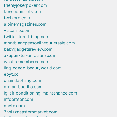
frienlyjokerpoker.com
kowloonnslots.com
techibro.com
alpinemagazines.com
vulcanrp.com
twitter-trend-blog.com
montblancpensonlineoutletsale.com
babygadgetsreview.com
akupunktur-ambulanz.com
whatiremembered.com
linq-condo-beautyworld.com
ebyt.cc
chaindaohang.com
drmarkbuddha.com
lg-air-conditioning-maintenance.com
infoorator.com
novte.com
7hpizzaeasternmarket.com