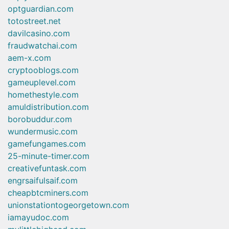
optguardian.com
totostreet.net
davilcasino.com
fraudwatchai.com
aem-x.com
cryptooblogs.com
gameuplevel.com
homethestyle.com
amuldistribution.com
borobuddur.com
wundermusic.com
gamefungames.com
25-minute-timer.com
creativefuntask.com
engrsaifulsaif.com
cheapbtcminers.com
unionstationtogeorgetown.com
iamayudoc.com