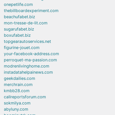
onepetlife.com
thebillboardexperiment.com
beachufabet.biz
mon-tresse-de-lit.com
sugarufabet.biz
boxufabet.biz
topgearautoservices.net
figurine-jouet.com
your-facebook-address.com
perroquet-ma-passion.com
modrenlivinghome.com
instadatahelpainews.com
geekdailies.com
merchrain.com
kmbb28.com
callreportsforum.com
sokmilya.com
abyluny.com