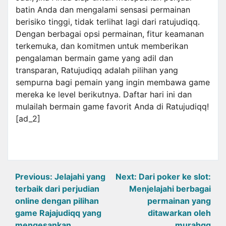
batin Anda dan mengalami sensasi permainan
berisiko tinggi, tidak terlihat lagi dari ratujudiqq.
Dengan berbagai opsi permainan, fitur keamanan
terkemuka, dan komitmen untuk memberikan
pengalaman bermain game yang adil dan
transparan, Ratujudiqq adalah pilihan yang
sempurna bagi pemain yang ingin membawa game
mereka ke level berikutnya. Daftar hari ini dan
mulailah bermain game favorit Anda di Ratujudiqq!
[ad_2]
Post
Previous:
Jelajahi yang
Next:
Dari poker ke slot:
terbaik dari perjudian
Menjelajahi berbagai
navigation
online dengan pilihan
permainan yang
game Rajajudiqq yang
ditawarkan oleh
mengesankan
murahqq