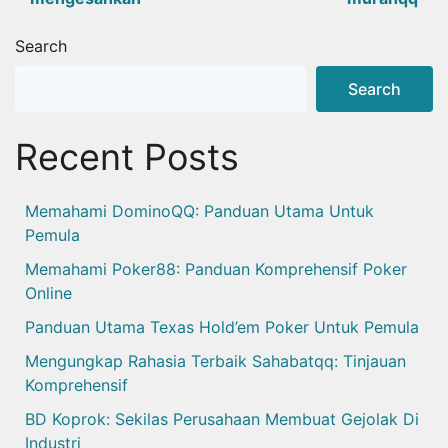
Search
Search
Recent Posts
Memahami DominoQQ: Panduan Utama Untuk
Pemula
Memahami Poker88: Panduan Komprehensif Poker
Online
Panduan Utama Texas Hold’em Poker Untuk Pemula
Mengungkap Rahasia Terbaik Sahabatqq: Tinjauan
Komprehensif
BD Koprok: Sekilas Perusahaan Membuat Gejolak Di
Industri