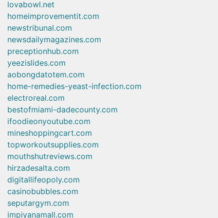
lovabowl.net
homeimprovementit.com
newstribunal.com
newsdailymagazines.com
preceptionhub.com
yeezislides.com
aobongdatotem.com
home-remedies-yeast-infection.com
electroreal.com
bestofmiami-dadecounty.com
ifoodieonyoutube.com
mineshoppingcart.com
topworkoutsupplies.com
mouthshutreviews.com
hirzadesalta.com
digitallifeopoly.com
casinobubbles.com
seputargym.com
impiyanamall.com