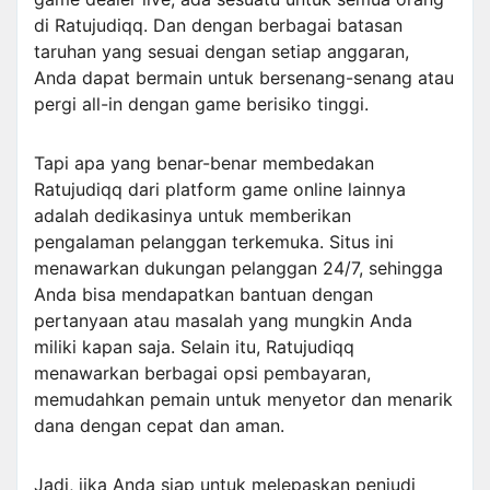
di Ratujudiqq. Dan dengan berbagai batasan
taruhan yang sesuai dengan setiap anggaran,
Anda dapat bermain untuk bersenang-senang atau
pergi all-in dengan game berisiko tinggi.
Tapi apa yang benar-benar membedakan
Ratujudiqq dari platform game online lainnya
adalah dedikasinya untuk memberikan
pengalaman pelanggan terkemuka. Situs ini
menawarkan dukungan pelanggan 24/7, sehingga
Anda bisa mendapatkan bantuan dengan
pertanyaan atau masalah yang mungkin Anda
miliki kapan saja. Selain itu, Ratujudiqq
menawarkan berbagai opsi pembayaran,
memudahkan pemain untuk menyetor dan menarik
dana dengan cepat dan aman.
Jadi, jika Anda siap untuk melepaskan penjudi