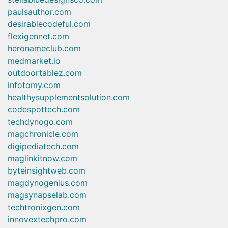
paulsauthor.com
desirablecodeful.com
flexigennet.com
heronameclub.com
medmarket.io
outdoortablez.com
infotomy.com
healthysupplementsolution.com
codespottech.com
techdynogo.com
magchronicle.com
digipediatech.com
maglinkitnow.com
byteinsightweb.com
magdynogenius.com
magsynapselab.com
techtronixgen.com
innovextechpro.com