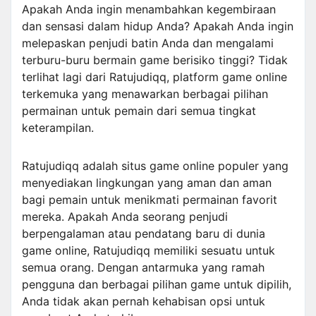
Apakah Anda ingin menambahkan kegembiraan
dan sensasi dalam hidup Anda? Apakah Anda ingin
melepaskan penjudi batin Anda dan mengalami
terburu-buru bermain game berisiko tinggi? Tidak
terlihat lagi dari Ratujudiqq, platform game online
terkemuka yang menawarkan berbagai pilihan
permainan untuk pemain dari semua tingkat
keterampilan.
Ratujudiqq adalah situs game online populer yang
menyediakan lingkungan yang aman dan aman
bagi pemain untuk menikmati permainan favorit
mereka. Apakah Anda seorang penjudi
berpengalaman atau pendatang baru di dunia
game online, Ratujudiqq memiliki sesuatu untuk
semua orang. Dengan antarmuka yang ramah
pengguna dan berbagai pilihan game untuk dipilih,
Anda tidak akan pernah kehabisan opsi untuk