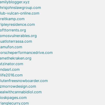
amilyblogger.xyz
hrisjohnslawgroup.com
lub-vulcan-online.com
reitkamp.com
ripleyresidence.com
ofttorrents.org
omosvulnerables.org
uatloterrassa.com
pamufon.com
orscheperformancedrive.com
amethekraken.org
utzinator.com
ndasrl.com
life2016.com
lutenfreesnowboarder.com
izmorrowdesign.com
ealwithcannabidiol.com
ioskpages.com
rianglecurry.com