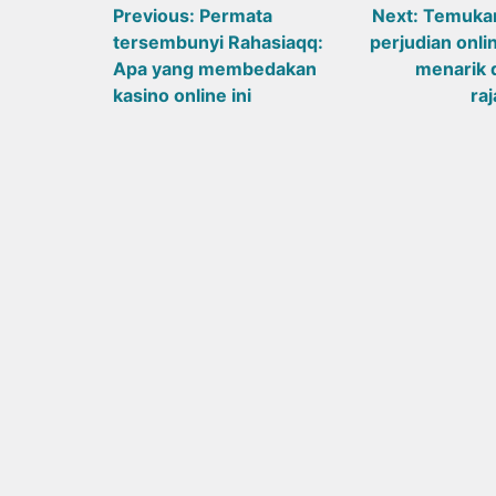
Post
Previous:
Permata
Next:
Temukan
tersembunyi Rahasiaqq:
perjudian onli
navigation
Apa yang membedakan
menarik 
kasino online ini
ra