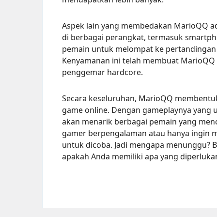
Aspek lain yang membedakan MarioQQ adal
di berbagai perangkat, termasuk smartp
pemain untuk melompat ke pertandingan s
Kenyamanan ini telah membuat MarioQQ me
penggemar hardcore.
Secara keseluruhan, MarioQQ membentuk 
game online. Dengan gameplaynya yang unik
akan menarik berbagai pemain yang menc
gamer berpengalaman atau hanya ingin m
untuk dicoba. Jadi mengapa menunggu? B
apakah Anda memiliki apa yang diperluka