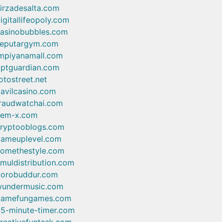
irzadesalta.com
igitallifeopoly.com
asinobubbles.com
seputargym.com
mpiyanamall.com
ptguardian.com
otostreet.net
avilcasino.com
raudwatchai.com
aem-x.com
ryptooblogs.com
ameuplevel.com
omethestyle.com
muldistribution.com
orobuddur.com
wundermusic.com
gamefungames.com
5-minute-timer.com