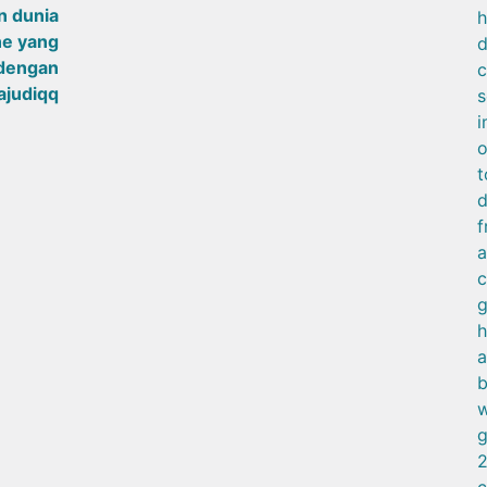
 dunia
h
ne yang
d
dengan
c
jajudiqq
i
o
t
d
f
c
g
h
a
b
2