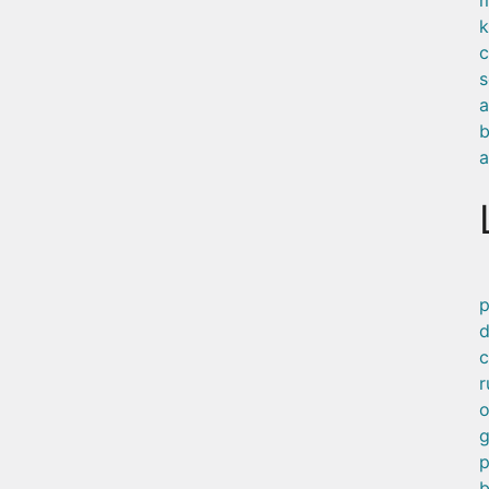
m
c
s
a
b
a
p
d
c
r
o
g
p
b