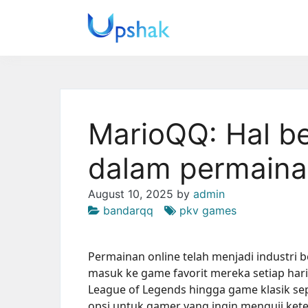
Skip
Kumpulan
to
Situs
the
Jelajahi kumpulan situs slot online terp
Slot
content
menguntungkan di platform yang telah teru
Online
Terpopuler
dengan
Slot
MarioQQ: Hal be
Online
Gacor
dalam permaina
dan
Menang
August 10, 2025
by
admin
Mudah
bandarqq
pkv games
Permainan online telah menjadi industri b
masuk ke game favorit mereka setiap hari. 
League of Legends hingga game klasik sep
opsi untuk gamer yang ingin menguji ket