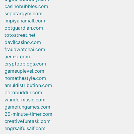
casinobubbles.com
seputargym.com
impiyanamall.com
optguardian.com
totostreet.net
davilcasino.com
fraudwatchai.com
aem-x.com
cryptooblogs.com
gameuplevel.com
homethestyle.com
amuldistribution.com
borobuddur.com
wundermusic.com
gamefungames.com
25-minute-timer.com
creativefuntask.com
engrsaifulsaif.com