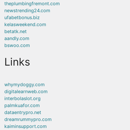
theplumbingfremont.com
newstrending24.com
ufabetbonus.biz
kelasweekend.com
betatk.net
aandly.com
bswoo.com
Links
whymydoggy.com
digitalearnweb.com
interbolaslot.org
palmkuafor.com
dataentrypro.net
dreamrummypro.com
kaiminsupport.com