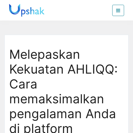
Skip
Kumpulan
to
Situs
the
Jelajahi kumpulan situs slot online terpopuler yang
Slot
content
menawarkan slot online gacor dan peluang menang
Online
mudah. Nikmati permainan yang seru dan
Terpopuler
menguntungkan di platform yang telah teruji
dengan
kualitasnya.
Melepaskan
Slot
Online
Gacor
Kekuatan AHLIQQ:
dan
Menang
Cara
Mudah
memaksimalkan
pengalaman Anda
di platform