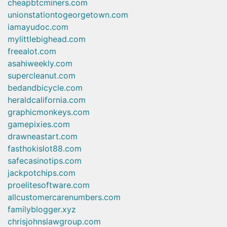
cheapbtcminers.com
unionstationtogeorgetown.com
iamayudoc.com
mylittlebighead.com
freealot.com
asahiweekly.com
supercleanut.com
bedandbicycle.com
heraldcalifornia.com
graphicmonkeys.com
gamepixies.com
drawneastart.com
fasthokislot88.com
safecasinotips.com
jackpotchips.com
proelitesoftware.com
allcustomercarenumbers.com
familyblogger.xyz
chrisjohnslawgroup.com