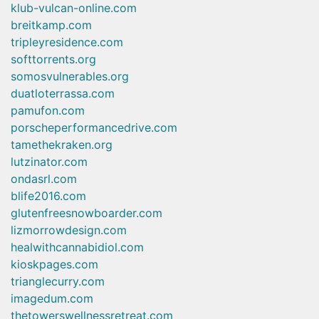
klub-vulcan-online.com
breitkamp.com
tripleyresidence.com
softtorrents.org
somosvulnerables.org
duatloterrassa.com
pamufon.com
porscheperformancedrive.com
tamethekraken.org
lutzinator.com
ondasrl.com
blife2016.com
glutenfreesnowboarder.com
lizmorrowdesign.com
healwithcannabidiol.com
kioskpages.com
trianglecurry.com
imagedum.com
thetowerswellnessretreat.com