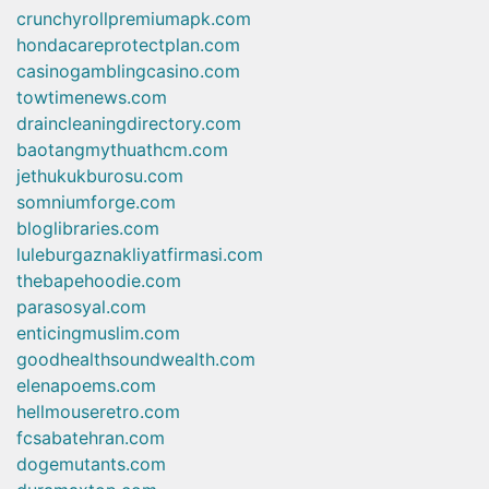
crunchyrollpremiumapk.com
hondacareprotectplan.com
casinogamblingcasino.com
towtimenews.com
draincleaningdirectory.com
baotangmythuathcm.com
jethukukburosu.com
somniumforge.com
bloglibraries.com
luleburgaznakliyatfirmasi.com
thebapehoodie.com
parasosyal.com
enticingmuslim.com
goodhealthsoundwealth.com
elenapoems.com
hellmouseretro.com
fcsabatehran.com
dogemutants.com