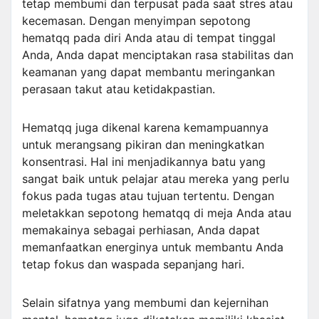
tetap membumi dan terpusat pada saat stres atau
kecemasan. Dengan menyimpan sepotong
hematqq pada diri Anda atau di tempat tinggal
Anda, Anda dapat menciptakan rasa stabilitas dan
keamanan yang dapat membantu meringankan
perasaan takut atau ketidakpastian.
Hematqq juga dikenal karena kemampuannya
untuk merangsang pikiran dan meningkatkan
konsentrasi. Hal ini menjadikannya batu yang
sangat baik untuk pelajar atau mereka yang perlu
fokus pada tugas atau tujuan tertentu. Dengan
meletakkan sepotong hematqq di meja Anda atau
memakainya sebagai perhiasan, Anda dapat
memanfaatkan energinya untuk membantu Anda
tetap fokus dan waspada sepanjang hari.
Selain sifatnya yang membumi dan kejernihan