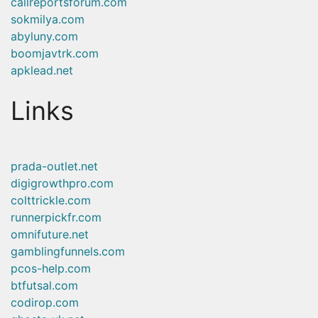
callreportsforum.com
sokmilya.com
abyluny.com
boomjavtrk.com
apklead.net
Links
prada-outlet.net
digigrowthpro.com
colttrickle.com
runnerpickfr.com
omnifuture.net
gamblingfunnels.com
pcos-help.com
btfutsal.com
codirop.com