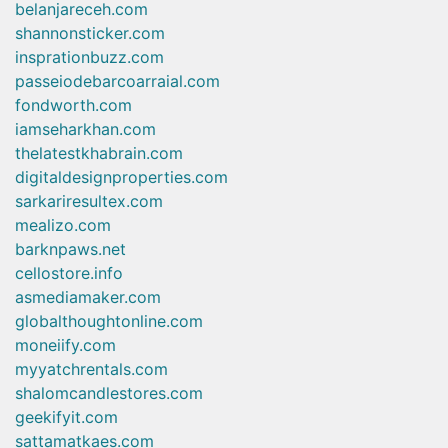
belanjareceh.com
shannonsticker.com
insprationbuzz.com
passeiodebarcoarraial.com
fondworth.com
iamseharkhan.com
thelatestkhabrain.com
digitaldesignproperties.com
sarkariresultex.com
mealizo.com
barknpaws.net
cellostore.info
asmediamaker.com
globalthoughtonline.com
moneiify.com
myyatchrentals.com
shalomcandlestores.com
geekifyit.com
sattamatkaes.com