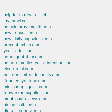
helpdesksoftwares.net
lovabowl.net
homeimprovementit.com
newstribunal.com
newsdailymagazines.com
preceptionhub.com
yeezislides.com
aobongdatotem.com
home-remedies-yeast-infection.com
electroreal.com
bestofmiami-dadecounty.com
ifoodieonyoutube.com
mineshoppingcart.com
topworkoutsupplies.com
mouthshutreviews.com
hirzadesalta.com
digitallifeopoly.com