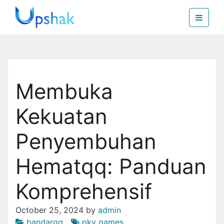
Skip
Kumpulan
to
Situs
the
Jelajahi kumpulan situs slot online terpopuler yang
Slot
content
menawarkan slot online gacor dan peluang menang
Online
mudah. Nikmati permainan yang seru dan
Terpopuler
menguntungkan di platform yang telah teruji
dengan
kualitasnya.
Membuka
Slot
Online
Gacor
Kekuatan
dan
Menang
Penyembuhan
Mudah
Hematqq: Panduan
Komprehensif
October 25, 2024
by
admin
bandarqq
pkv games