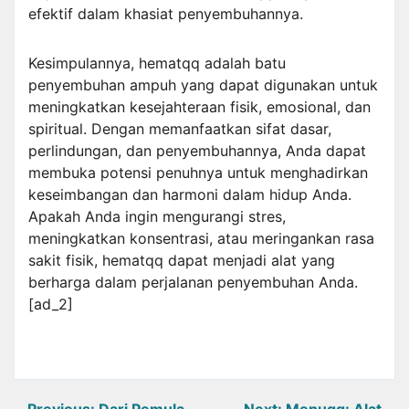
efektif dalam khasiat penyembuhannya.
Kesimpulannya, hematqq adalah batu
penyembuhan ampuh yang dapat digunakan untuk
meningkatkan kesejahteraan fisik, emosional, dan
spiritual. Dengan memanfaatkan sifat dasar,
perlindungan, dan penyembuhannya, Anda dapat
membuka potensi penuhnya untuk menghadirkan
keseimbangan dan harmoni dalam hidup Anda.
Apakah Anda ingin mengurangi stres,
meningkatkan konsentrasi, atau meringankan rasa
sakit fisik, hematqq dapat menjadi alat yang
berharga dalam perjalanan penyembuhan Anda.
[ad_2]