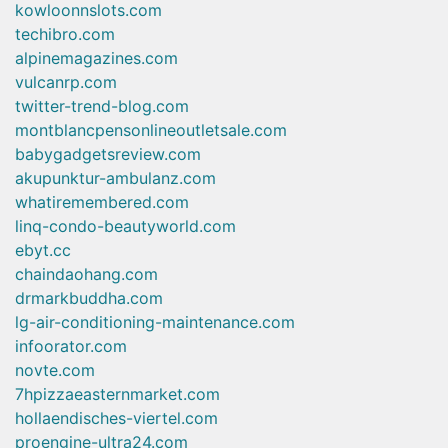
kowloonnslots.com
techibro.com
alpinemagazines.com
vulcanrp.com
twitter-trend-blog.com
montblancpensonlineoutletsale.com
babygadgetsreview.com
akupunktur-ambulanz.com
whatiremembered.com
linq-condo-beautyworld.com
ebyt.cc
chaindaohang.com
drmarkbuddha.com
lg-air-conditioning-maintenance.com
infoorator.com
novte.com
7hpizzaeasternmarket.com
hollaendisches-viertel.com
proengine-ultra24.com