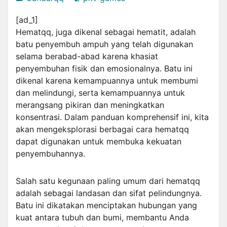
[ad_1]
Hematqq, juga dikenal sebagai hematit, adalah
batu penyembuh ampuh yang telah digunakan
selama berabad-abad karena khasiat
penyembuhan fisik dan emosionalnya. Batu ini
dikenal karena kemampuannya untuk membumi
dan melindungi, serta kemampuannya untuk
merangsang pikiran dan meningkatkan
konsentrasi. Dalam panduan komprehensif ini, kita
akan mengeksplorasi berbagai cara hematqq
dapat digunakan untuk membuka kekuatan
penyembuhannya.
Salah satu kegunaan paling umum dari hematqq
adalah sebagai landasan dan sifat pelindungnya.
Batu ini dikatakan menciptakan hubungan yang
kuat antara tubuh dan bumi, membantu Anda