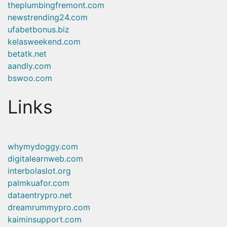
theplumbingfremont.com
newstrending24.com
ufabetbonus.biz
kelasweekend.com
betatk.net
aandly.com
bswoo.com
Links
whymydoggy.com
digitalearnweb.com
interbolaslot.org
palmkuafor.com
dataentrypro.net
dreamrummypro.com
kaiminsupport.com