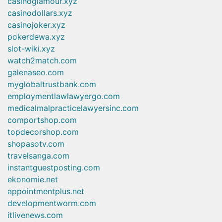
casinoglamour.xyz
casinodollars.xyz
casinojoker.xyz
pokerdewa.xyz
slot-wiki.xyz
watch2match.com
galenaseo.com
myglobaltrustbank.com
employmentlawlawyergo.com
medicalmalpracticelawyersinc.com
comportshop.com
topdecorshop.com
shopasotv.com
travelsanga.com
instantguestposting.com
ekonomie.net
appointmentplus.net
developmentworm.com
itlivenews.com