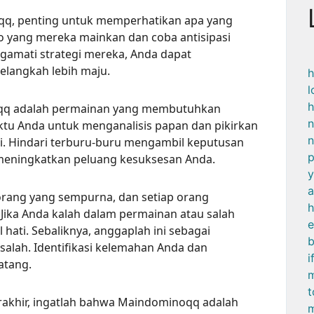
oqq, penting untuk memperhatikan apa yang
o yang mereka mainkan dan coba antisipasi
gamati strategi mereka, Anda dapat
elangkah lebih maju.
h
l
h
noqq adalah permainan yang membutuhkan
n
tu Anda untuk menganalisis papan dan pikirkan
n
ti. Hindari terburu-buru mengambil keputusan
p
 meningkatkan peluang kesuksesan Anda.
y
a orang yang sempurna, dan setiap orang
h
Jika Anda kalah dalam permainan atau salah
e
hati. Sebaliknya, anggaplah ini sebagai
b
salah. Identifikasi kelemahan Anda dan
i
atang.
m
t
erakhir, ingatlah bahwa Maindominoqq adalah
m