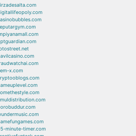
irzadesalta.com
igitallifeopoly.com
asinobubbles.com
seputargym.com
mpiyanamall.com
ptguardian.com
otostreet.net
avilcasino.com
raudwatchai.com
aem-x.com
ryptooblogs.com
ameuplevel.com
omethestyle.com
muldistribution.com
orobuddur.com
wundermusic.com
gamefungames.com
5-minute-timer.com