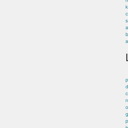
m
c
s
a
b
a
p
d
c
r
o
g
p
b