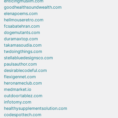
enticingmuslim.com
goodhealthsoundwealth.com
elenapoems.com
hellmouseretro.com
fcsabatehran.com
dogemutants.com
duramaxtop.com
takamasoudia.com
twdoingthings.com
stellabluedesignsco.com
paulsauthor.com
desirablecodeful.com
flexigennet.com
heronameclub.com
medmarket.io
outdoortablez.com
infotomy.com
healthysupplementsolution.com
codespottech.com