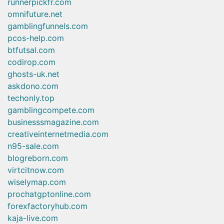
runnerpickfr.com
omnifuture.net
gamblingfunnels.com
pcos-help.com
btfutsal.com
codirop.com
ghosts-uk.net
askdono.com
techonly.top
gamblingcompete.com
businesssmagazine.com
creativeinternetmedia.com
n95-sale.com
blogreborn.com
virtcitnow.com
wiselymap.com
prochatgptonline.com
forexfactoryhub.com
kaja-live.com