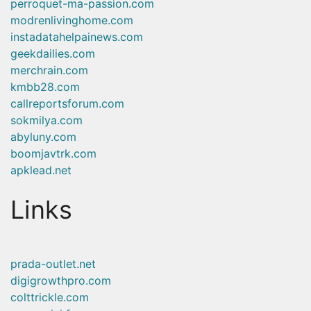
perroquet-ma-passion.com
modrenlivinghome.com
instadatahelpainews.com
geekdailies.com
merchrain.com
kmbb28.com
callreportsforum.com
sokmilya.com
abyluny.com
boomjavtrk.com
apklead.net
Links
prada-outlet.net
digigrowthpro.com
colttrickle.com