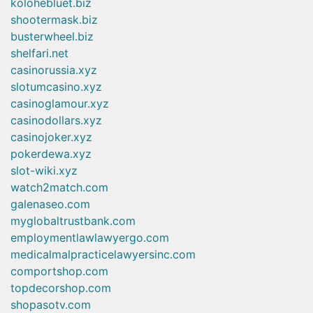
kolohebluet.biz
shootermask.biz
busterwheel.biz
shelfari.net
casinorussia.xyz
slotumcasino.xyz
casinoglamour.xyz
casinodollars.xyz
casinojoker.xyz
pokerdewa.xyz
slot-wiki.xyz
watch2match.com
galenaseo.com
myglobaltrustbank.com
employmentlawlawyergo.com
medicalmalpracticelawyersinc.com
comportshop.com
topdecorshop.com
shopasotv.com