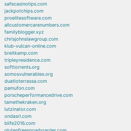
safecasinotips.com
jackpotchips.com
proelitesoftware.com
allcustomercarenumbers.com
familyblogger.xyz
chrisjohnslawgroup.com
klub-vulcan-online.com
breitkamp.com
tripleyresidence.com
softtorrents.org
somosvulnerables.org
duatloterrassa.com
pamufon.com
porscheperformancedrive.com
tamethekraken.org
lutzinator.com
ondasrl.com
blife2016.com
glutenfreesnowboarder.com