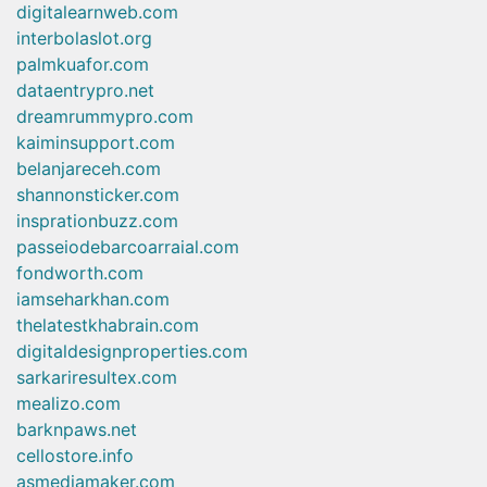
digitalearnweb.com
interbolaslot.org
palmkuafor.com
dataentrypro.net
dreamrummypro.com
kaiminsupport.com
belanjareceh.com
shannonsticker.com
insprationbuzz.com
passeiodebarcoarraial.com
fondworth.com
iamseharkhan.com
thelatestkhabrain.com
digitaldesignproperties.com
sarkariresultex.com
mealizo.com
barknpaws.net
cellostore.info
asmediamaker.com