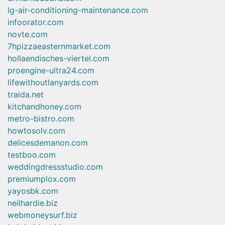
lg-air-conditioning-maintenance.com
infoorator.com
novte.com
7hpizzaeasternmarket.com
hollaendisches-viertel.com
proengine-ultra24.com
lifewithoutlanyards.com
traida.net
kitchandhoney.com
metro-bistro.com
howtosolv.com
delicesdemanon.com
testboo.com
weddingdressstudio.com
premiumplox.com
yayosbk.com
neilhardie.biz
webmoneysurf.biz