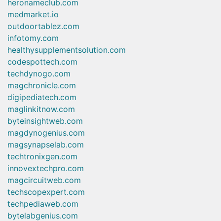
heronameclub.com
medmarket.io
outdoortablez.com
infotomy.com
healthysupplementsolution.com
codespottech.com
techdynogo.com
magchronicle.com
digipediatech.com
maglinkitnow.com
byteinsightweb.com
magdynogenius.com
magsynapselab.com
techtronixgen.com
innovextechpro.com
magcircuitweb.com
techscopexpert.com
techpediaweb.com
bytelabgenius.com