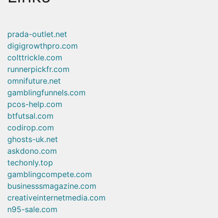
prada-outlet.net
digigrowthpro.com
colttrickle.com
runnerpickfr.com
omnifuture.net
gamblingfunnels.com
pcos-help.com
btfutsal.com
codirop.com
ghosts-uk.net
askdono.com
techonly.top
gamblingcompete.com
businesssmagazine.com
creativeinternetmedia.com
n95-sale.com