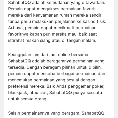
SahabatQQ adalah kemudahan yang ditawarkan.
Pemain dapat mengakses permainan favorit
mereka dari kenyamanan rumah mereka sendiri,
tanpa perlu melakukan perjalanan ke kasino fisik.
Artinya, pemain dapat menikmati permainan
favoritnya kapan pun mereka mau, baik saat
istirahat makan siang atau di tengah malam.
Keunggulan lain dari judi online bersama
SahabatQQ adalah beragamnya permainan yang
tersedia. Dengan beragam pilihan untuk dipilih,
pemain dapat mencoba berbagai permainan dan
menemukan permainan yang sesuai dengan
preferensi mereka. Baik Anda penggemar poker,
blackjack, atau slot, SahabatQQ punya sesuatu
untuk semua orang.
Selain permainannya yang beragam, SahabatQQ