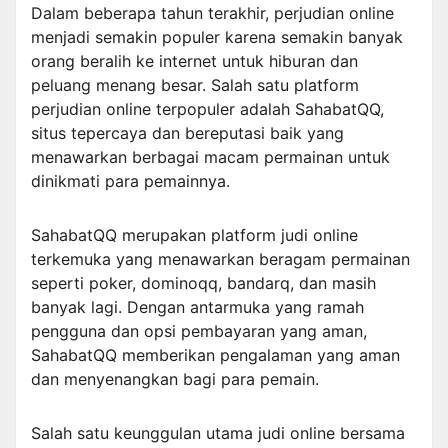
Dalam beberapa tahun terakhir, perjudian online
menjadi semakin populer karena semakin banyak
orang beralih ke internet untuk hiburan dan
peluang menang besar. Salah satu platform
perjudian online terpopuler adalah SahabatQQ,
situs tepercaya dan bereputasi baik yang
menawarkan berbagai macam permainan untuk
dinikmati para pemainnya.
SahabatQQ merupakan platform judi online
terkemuka yang menawarkan beragam permainan
seperti poker, dominoqq, bandarq, dan masih
banyak lagi. Dengan antarmuka yang ramah
pengguna dan opsi pembayaran yang aman,
SahabatQQ memberikan pengalaman yang aman
dan menyenangkan bagi para pemain.
Salah satu keunggulan utama judi online bersama