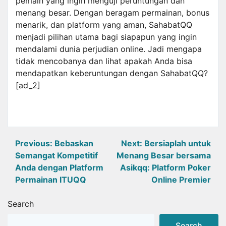
pemain yang ingin menguji peruntungan dan
menang besar. Dengan beragam permainan, bonus
menarik, dan platform yang aman, SahabatQQ
menjadi pilihan utama bagi siapapun yang ingin
mendalami dunia perjudian online. Jadi mengapa
tidak mencobanya dan lihat apakah Anda bisa
mendapatkan keberuntungan dengan SahabatQQ?
[ad_2]
Post
Previous:
Bebaskan
Next:
Bersiaplah untuk
Semangat Kompetitif
Menang Besar bersama
navigation
Anda dengan Platform
Asikqq: Platform Poker
Permainan ITUQQ
Online Premier
Search
Search