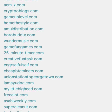
aem-x.com
cryptooblogs.com
gameuplevel.com
homethestyle.com
amuldistribution.com
borobuddur.com
wundermusic.com
gamefungames.com
25-minute-timer.com
creativefuntask.com
engrsaifulsaif.com
cheapbtcminers.com
unionstationtogeorgetown.com
iamayudoc.com
mylittlebighead.com
freealot.com
asahiweekly.com
supercleanut.com