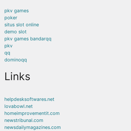
pkv games
poker
situs slot online
demo slot
pkv games bandarqq
pkv
qq
dominoqq
Links
helpdesksoftwares.net
lovabowl.net
homeimprovementit.com
newstribunal.com
newsdailymagazines.com