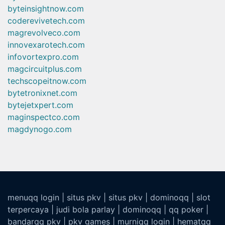
byteinsightnow.com
coderevivetech.com
magrevolveco.com
innovexarotech.com
infovortexpro.com
magcircuitplus.com
techscopeitnow.com
bytetronixnet.com
bytejetxpert.com
maginspectco.com
magdynogo.com
menuqq login
|
situs pkv
|
situs pkv
|
dominoqq
|
slot
terpercaya
|
judi bola parlay
|
dominoqq
|
qq poker
|
bandarqq pkv
|
pkv games
|
murniqq login
|
hematqq