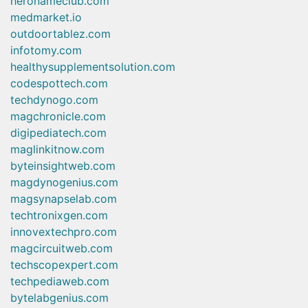
heronameclub.com
medmarket.io
outdoortablez.com
infotomy.com
healthysupplementsolution.com
codespottech.com
techdynogo.com
magchronicle.com
digipediatech.com
maglinkitnow.com
byteinsightweb.com
magdynogenius.com
magsynapselab.com
techtronixgen.com
innovextechpro.com
magcircuitweb.com
techscopexpert.com
techpediaweb.com
bytelabgenius.com