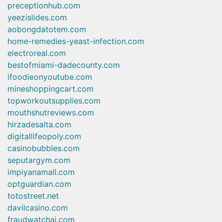
preceptionhub.com
yeezislides.com
aobongdatotem.com
home-remedies-yeast-infection.com
electroreal.com
bestofmiami-dadecounty.com
ifoodieonyoutube.com
mineshoppingcart.com
topworkoutsupplies.com
mouthshutreviews.com
hirzadesalta.com
digitallifeopoly.com
casinobubbles.com
seputargym.com
impiyanamall.com
optguardian.com
totostreet.net
davilcasino.com
fraudwatchai.com