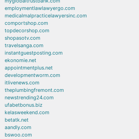
myglobaltrustbank.com
employmentlawlawyergo.com
medicalmalpracticelawyersinc.com
comportshop.com
topdecorshop.com
shopasotv.com
travelsanga.com
instantguestposting.com
ekonomie.net
appointmentplus.net
developmentworm.com
itlivenews.com
theplumbingfremont.com
newstrending24.com
ufabetbonus.biz
kelasweekend.com
betatk.net
aandly.com
bswoo.com