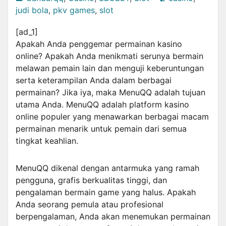
judi bola
,
pkv games
,
slot
[ad_1]
Apakah Anda penggemar permainan kasino
online? Apakah Anda menikmati serunya bermain
melawan pemain lain dan menguji keberuntungan
serta keterampilan Anda dalam berbagai
permainan? Jika iya, maka MenuQQ adalah tujuan
utama Anda. MenuQQ adalah platform kasino
online populer yang menawarkan berbagai macam
permainan menarik untuk pemain dari semua
tingkat keahlian.
MenuQQ dikenal dengan antarmuka yang ramah
pengguna, grafis berkualitas tinggi, dan
pengalaman bermain game yang halus. Apakah
Anda seorang pemula atau profesional
berpengalaman, Anda akan menemukan permainan