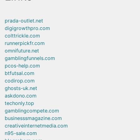
prada-outlet.net
digigrowthpro.com
colttrickle.com
runnerpickfr.com
omnifuture.net
gamblingfunnels.com
pcos-help.com
btfutsal.com
codirop.com
ghosts-uk.net
askdono.com
techonly.top
gamblingcompete.com
businesssmagazine.com
creativeinternetmedia.com
n95-sale.com