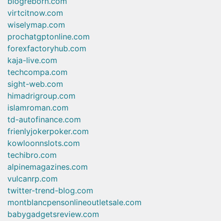
blogreborn.com
virtcitnow.com
wiselymap.com
prochatgptonline.com
forexfactoryhub.com
kaja-live.com
techcompa.com
sight-web.com
himadrigroup.com
islamroman.com
td-autofinance.com
frienlyjokerpoker.com
kowloonnslots.com
techibro.com
alpinemagazines.com
vulcanrp.com
twitter-trend-blog.com
montblancpensonlineoutletsale.com
babygadgetsreview.com