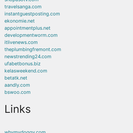
travelsanga.com
instantguestposting.com
ekonomie.net
appointmentplus.net
developmentworm.com
itlivenews.com
theplumbingfremont.com
newstrending24.com
ufabetbonus.biz
kelasweekend.com
betatk.net
aandly.com
bswoo.com
Links
whymydoggy.com