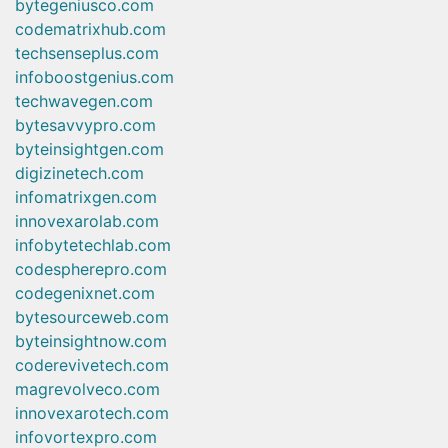
bytegeniusco.com
codematrixhub.com
techsenseplus.com
infoboostgenius.com
techwavegen.com
bytesavvypro.com
byteinsightgen.com
digizinetech.com
infomatrixgen.com
innovexarolab.com
infobytetechlab.com
codespherepro.com
codegenixnet.com
bytesourceweb.com
byteinsightnow.com
coderevivetech.com
magrevolveco.com
innovexarotech.com
infovortexpro.com