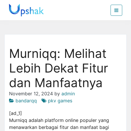
Skip
Kumpulan
to
Situs
the
Jelajahi kumpulan situs slot online terpopuler yang
Slot
content
menawarkan slot online gacor dan peluang menang
Online
mudah. Nikmati permainan yang seru dan
Terpopuler
menguntungkan di platform yang telah teruji
dengan
kualitasnya.
Murniqq: Melihat
Slot
Online
Gacor
Lebih Dekat Fitur
dan
Menang
dan Manfaatnya
Mudah
November 12, 2024
by
admin
bandarqq
pkv games
[ad_1]
Murniqq adalah platform online populer yang
menawarkan berbagai fitur dan manfaat bagi