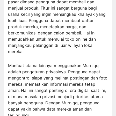
pasar dimana pengguna dapat membeli dan
menjual produk. Fitur ini sangat berguna bagi
usaha kecil yang ingin menjangkau khalayak yang
lebih luas. Pengguna dapat membuat daftar
produk mereka, menetapkan harga, dan
berkomunikasi dengan calon pembeli. Hal ini
memudahkan untuk memulai toko online dan
menjangkau pelanggan di luar wilayah lokal
mereka.
Manfaat utama lainnya menggunakan Murniqq
adalah pengaturan privasinya. Pengguna dapat
mengontrol siapa yang melihat postingan dan foto
mereka, memastikan informasi mereka tetap
aman. Hal ini sangat penting di era digital saat ini,
di mana masalah privasi menjadi prioritas utama
banyak pengguna. Dengan Murniqq, pengguna
dapat yakin bahwa data mereka aman dan
terlindungi.