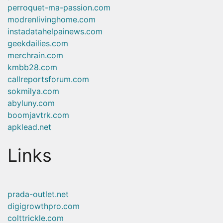
perroquet-ma-passion.com
modrenlivinghome.com
instadatahelpainews.com
geekdailies.com
merchrain.com
kmbb28.com
callreportsforum.com
sokmilya.com
abyluny.com
boomjavtrk.com
apklead.net
Links
prada-outlet.net
digigrowthpro.com
colttrickle.com