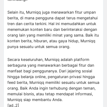
Selain itu, Murniqq juga menawarkan fitur umpan
berita, di mana pengguna dapat terus mengetahui
tren dan cerita terkini. Hal ini memudahkan untuk
menemukan konten baru dan berinteraksi dengan
orang lain yang memiliki minat yang sama. Baik itu
konten berita, hiburan, atau gaya hidup, Murniqq
punya sesuatu untuk semua orang.
Secara keseluruhan, Murniqq adalah platform
serbaguna yang menawarkan berbagai fitur dan
manfaat bagi penggunanya. Dari jejaring sosial
hingga belanja online, pengaturan privasi hingga
feed berita, Murniqq memiliki sesuatu untuk semua
orang. Baik Anda ingin terhubung dengan teman,
memulai bisnis, atau tetap mendapat informasi,
Murniqq siap membantu Anda.
[ad_2]