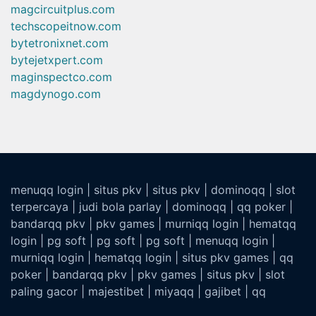
magcircuitplus.com
techscopeitnow.com
bytetronixnet.com
bytejetxpert.com
maginspectco.com
magdynogo.com
menuqq login
|
situs pkv
|
situs pkv
|
dominoqq
|
slot
terpercaya
|
judi bola parlay
|
dominoqq
|
qq poker
|
bandarqq pkv
|
pkv games
|
murniqq login
|
hematqq
login
|
pg soft
|
pg soft
|
pg soft
|
menuqq login
|
murniqq login
|
hematqq login
|
situs pkv games
|
qq
poker
|
bandarqq pkv
|
pkv games
|
situs pkv
|
slot
paling gacor
|
majestibet
|
miyaqq
|
gajibet
|
qq