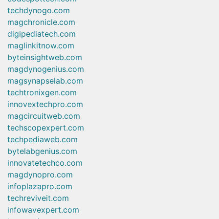
techdynogo.com
magchronicle.com
digipediatech.com
maglinkitnow.com
byteinsightweb.com
magdynogenius.com
magsynapselab.com
techtronixgen.com
innovextechpro.com
magcircuitweb.com
techscopexpert.com
techpediaweb.com
bytelabgenius.com
innovatetechco.com
magdynopro.com
infoplazapro.com
techreviveit.com
infowavexpert.com