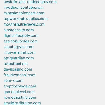
bestofmiami-dadecounty.com
ifoodieonyoutube.com
mineshoppingcart.com
topworkoutsupplies.com
mouthshutreviews.com
hirzadesalta.com
digitallifeopoly.com
casinobubbles.com
seputargym.com
impiyanamall.com
optguardian.com
totostreet.net
davilcasino.com
fraudwatchai.com
aem-x.com
cryptooblogs.com
gameuplevel.com
homethestyle.com
amuldistribution.com