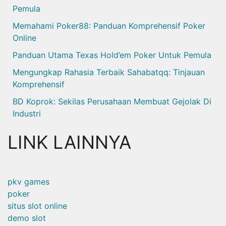
Pemula
Memahami Poker88: Panduan Komprehensif Poker
Online
Panduan Utama Texas Hold’em Poker Untuk Pemula
Mengungkap Rahasia Terbaik Sahabatqq: Tinjauan
Komprehensif
BD Koprok: Sekilas Perusahaan Membuat Gejolak Di
Industri
LINK LAINNYA
pkv games
poker
situs slot online
demo slot