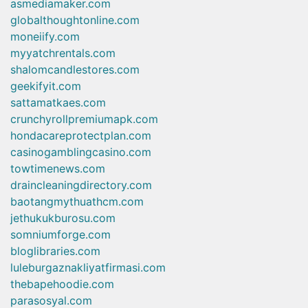
asmediamaker.com
globalthoughtonline.com
moneiify.com
myyatchrentals.com
shalomcandlestores.com
geekifyit.com
sattamatkaes.com
crunchyrollpremiumapk.com
hondacareprotectplan.com
casinogamblingcasino.com
towtimenews.com
draincleaningdirectory.com
baotangmythuathcm.com
jethukukburosu.com
somniumforge.com
bloglibraries.com
luleburgaznakliyatfirmasi.com
thebapehoodie.com
parasosyal.com