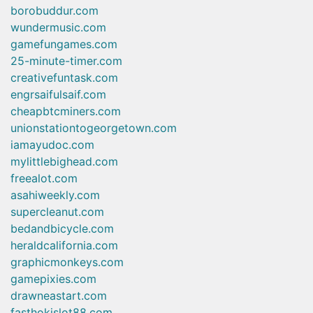
borobuddur.com
wundermusic.com
gamefungames.com
25-minute-timer.com
creativefuntask.com
engrsaifulsaif.com
cheapbtcminers.com
unionstationtogeorgetown.com
iamayudoc.com
mylittlebighead.com
freealot.com
asahiweekly.com
supercleanut.com
bedandbicycle.com
heraldcalifornia.com
graphicmonkeys.com
gamepixies.com
drawneastart.com
fasthokislot88.com