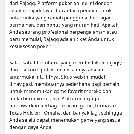
dari Rajaqq. Platform poker online ini dengan
cepat menjadi favorit di antara pemain untuk
antarmuka yang ramah pengguna, berbagai
permainan, dan bonus yang murah hati. Apakah
Anda seorang profesional berpengalaman atau
baru memulai, Rajaqq adalah tiket Anda untuk
kesuksesan poker.
Salah satu fitur utama yang membedakan RajaqQ
dari platform poker online lainnya adalah
antarmuka intuitifnya. Situs web ini mudah
dinavigasi, membuatnya sederhana bagi pemain
untuk menemukan game favorit mereka dan
mulai bermain segera. Platform ini juga
menawarkan berbagai macam game, termasuk
Texas Hold’em, Omaha, dan banyak lagi, sehingga
Anda selalu dapat menemukan game yang sesuai
dengan gaya Anda.