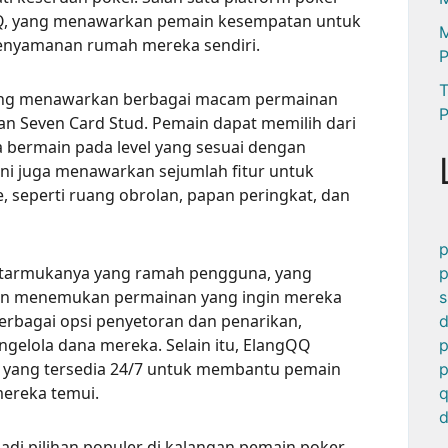
QQ, yang menawarkan pemain kesempatan untuk
M
enyamanan rumah mereka sendiri.
T
yang menawarkan berbagai macam permainan
an Seven Card Stud. Pemain dapat memilih dari
bermain pada level yang sesuai dengan
ini juga menawarkan sejumlah fitur untuk
seperti ruang obrolan, papan peringkat, dan
antarmukanya yang ramah pengguna, yang
p
an menemukan permainan yang ingin mereka
s
erbagai opsi penyetoran dan penarikan,
d
lola dana mereka. Selain itu, ElangQQ
p
 yang tersedia 24/7 untuk membantu pemain
ereka temui.
di pilihan populer di kalangan pemain poker