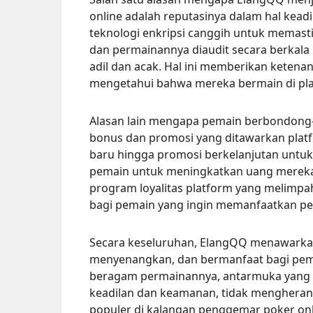
online adalah reputasinya dalam hal kea
teknologi enkripsi canggih untuk memasti
dan permainannya diaudit secara berkal
adil dan acak. Hal ini memberikan ketena
mengetahui bahwa mereka bermain di pla
Alasan lain mengapa pemain berbondon
bonus dan promosi yang ditawarkan platf
baru hingga promosi berkelanjutan untuk
pemain untuk meningkatkan uang mereka 
program loyalitas platform yang melimpa
bagi pemain yang ingin memanfaatkan pe
Secara keseluruhan, ElangQQ menawarka
menyenangkan, dan bermanfaat bagi pema
beragam permainannya, antarmuka yang
keadilan dan keamanan, tidak mengheranka
populer di kalangan penggemar poker onl