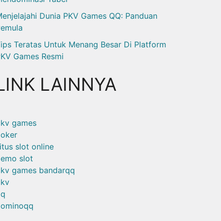
enjelajahi Dunia PKV Games QQ: Panduan
Pemula
ips Teratas Untuk Menang Besar Di Platform
PKV Games Resmi
LINK LAINNYA
pkv games
oker
itus slot online
emo slot
kv games bandarqq
pkv
qq
dominoqq