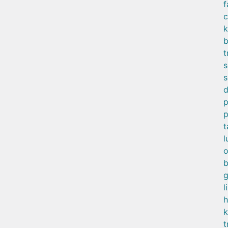
f
c
k
b
t
s
s
d
p
t
l
o
b
g
l
h
k
t