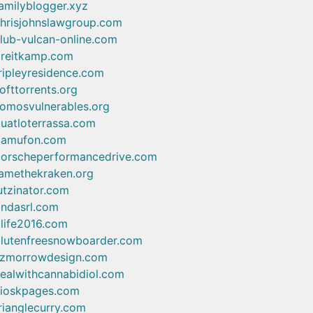
amilyblogger.xyz
hrisjohnslawgroup.com
lub-vulcan-online.com
reitkamp.com
ripleyresidence.com
ofttorrents.org
omosvulnerables.org
uatloterrassa.com
pamufon.com
orscheperformancedrive.com
amethekraken.org
utzinator.com
ndasrl.com
life2016.com
lutenfreesnowboarder.com
izmorrowdesign.com
ealwithcannabidiol.com
ioskpages.com
rianglecurry.com