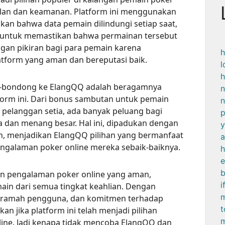
dilan dan keamanan. Platform ini menggunakan
kan bahwa data pemain dilindungi setiap saat,
a untuk memastikan bahwa permainan tersebut
ngan pikiran bagi para pemain karena
h
tform yang aman dan bereputasi baik.
l
h
g-bondong ke ElangQQ adalah beragamnya
n
orm ini. Dari bonus sambutan untuk pemain
n
 pelanggan setia, ada banyak peluang bagi
p
dan menang besar. Hal ini, dipadukan dengan
y
h, menjadikan ElangQQ pilihan yang bermanfaat
ngalaman poker online mereka sebaik-baiknya.
h
e
b
n pengalaman poker online yang aman,
i
in dari semua tingkat keahlian. Dengan
m
 ramah pengguna, dan komitmen terhadap
t
n jika platform ini telah menjadi pilihan
m
ine. Jadi kenapa tidak mencoba ElangQQ dan