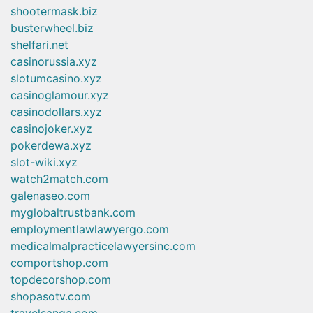
shootermask.biz
busterwheel.biz
shelfari.net
casinorussia.xyz
slotumcasino.xyz
casinoglamour.xyz
casinodollars.xyz
casinojoker.xyz
pokerdewa.xyz
slot-wiki.xyz
watch2match.com
galenaseo.com
myglobaltrustbank.com
employmentlawlawyergo.com
medicalmalpracticelawyersinc.com
comportshop.com
topdecorshop.com
shopasotv.com