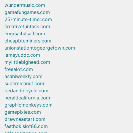
wundermusic.com
gamefungames.com
25-minute-timer.com
creativefuntask.com
engrsaifulsaif.com
cheapbtcminers.com
unionstationtogeorgetown.com
iamayudoc.com
mylittlebighead.com
freealot.com
asahiweekly.com
supercleanut.com
bedandbicycle.com
heraldcalifornia.com
graphicmonkeys.com
gamepixies.com
drawneastart.com
fasthokislot88.com