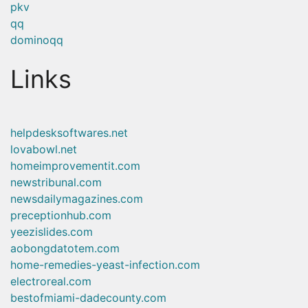
pkv
qq
dominoqq
Links
helpdesksoftwares.net
lovabowl.net
homeimprovementit.com
newstribunal.com
newsdailymagazines.com
preceptionhub.com
yeezislides.com
aobongdatotem.com
home-remedies-yeast-infection.com
electroreal.com
bestofmiami-dadecounty.com