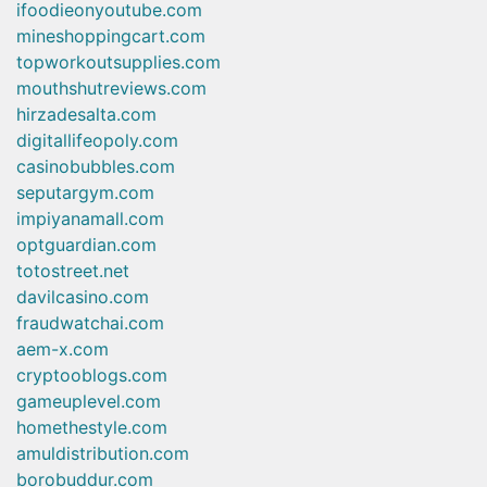
ifoodieonyoutube.com
mineshoppingcart.com
topworkoutsupplies.com
mouthshutreviews.com
hirzadesalta.com
digitallifeopoly.com
casinobubbles.com
seputargym.com
impiyanamall.com
optguardian.com
totostreet.net
davilcasino.com
fraudwatchai.com
aem-x.com
cryptooblogs.com
gameuplevel.com
homethestyle.com
amuldistribution.com
borobuddur.com