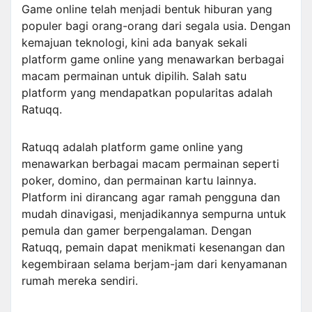
Game online telah menjadi bentuk hiburan yang
populer bagi orang-orang dari segala usia. Dengan
kemajuan teknologi, kini ada banyak sekali
platform game online yang menawarkan berbagai
macam permainan untuk dipilih. Salah satu
platform yang mendapatkan popularitas adalah
Ratuqq.
Ratuqq adalah platform game online yang
menawarkan berbagai macam permainan seperti
poker, domino, dan permainan kartu lainnya.
Platform ini dirancang agar ramah pengguna dan
mudah dinavigasi, menjadikannya sempurna untuk
pemula dan gamer berpengalaman. Dengan
Ratuqq, pemain dapat menikmati kesenangan dan
kegembiraan selama berjam-jam dari kenyamanan
rumah mereka sendiri.