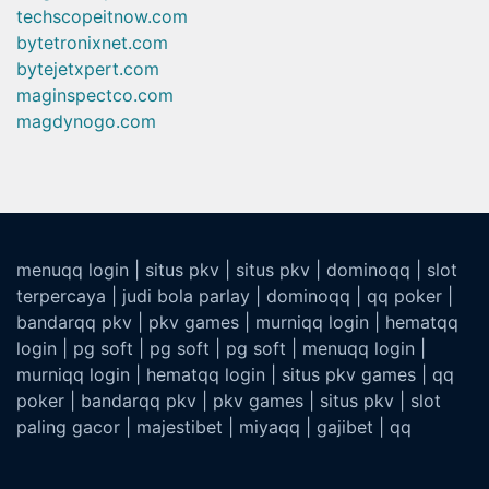
techscopeitnow.com
bytetronixnet.com
bytejetxpert.com
maginspectco.com
magdynogo.com
menuqq login
|
situs pkv
|
situs pkv
|
dominoqq
|
slot
terpercaya
|
judi bola parlay
|
dominoqq
|
qq poker
|
bandarqq pkv
|
pkv games
|
murniqq login
|
hematqq
login
|
pg soft
|
pg soft
|
pg soft
|
menuqq login
|
murniqq login
|
hematqq login
|
situs pkv games
|
qq
poker
|
bandarqq pkv
|
pkv games
|
situs pkv
|
slot
paling gacor
|
majestibet
|
miyaqq
|
gajibet
|
qq