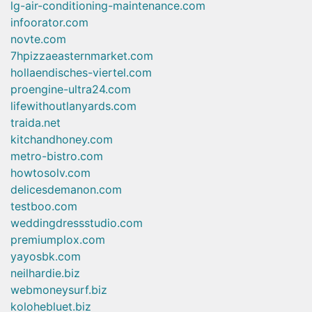
lg-air-conditioning-maintenance.com
infoorator.com
novte.com
7hpizzaeasternmarket.com
hollaendisches-viertel.com
proengine-ultra24.com
lifewithoutlanyards.com
traida.net
kitchandhoney.com
metro-bistro.com
howtosolv.com
delicesdemanon.com
testboo.com
weddingdressstudio.com
premiumplox.com
yayosbk.com
neilhardie.biz
webmoneysurf.biz
kolohebluet.biz