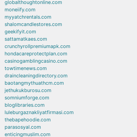
globalthoughtonline.com
moneiify.com
myyatchrentals.com
shalomcandlestores.com
geekifyit.com
sattamatkaes.com
crunchyrollpremiumapk.com
hondacareprotectplan.com
casinogamblingcasino.com
towtimenews.com
draincleaningdirectory.com
baotangmythuathcm.com
jethukukburosu.com
somniumforge.com
bloglibraries.com
luleburgaznakliyatfirmasi.com
thebapehoodie.com
parasosyal.com
enticingmuslim.com