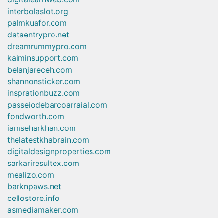
interbolaslot.org
palmkuafor.com
dataentrypro.net
dreamrummypro.com
kaiminsupport.com
belanjareceh.com
shannonsticker.com
insprationbuzz.com
passeiodebarcoarraial.com
fondworth.com
iamseharkhan.com
thelatestkhabrain.com
digitaldesignproperties.com
sarkariresultex.com
mealizo.com
barknpaws.net
cellostore.info
asmediamaker.com