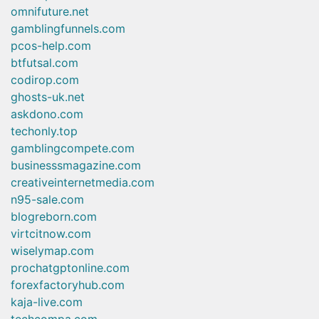
omnifuture.net
gamblingfunnels.com
pcos-help.com
btfutsal.com
codirop.com
ghosts-uk.net
askdono.com
techonly.top
gamblingcompete.com
businesssmagazine.com
creativeinternetmedia.com
n95-sale.com
blogreborn.com
virtcitnow.com
wiselymap.com
prochatgptonline.com
forexfactoryhub.com
kaja-live.com