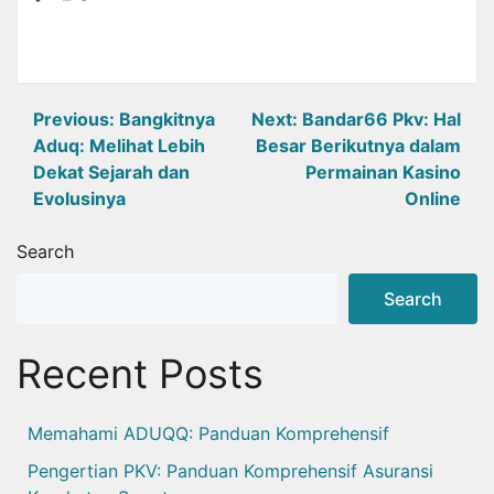
Post
Previous:
Bangkitnya
Next:
Bandar66 Pkv: Hal
Aduq: Melihat Lebih
Besar Berikutnya dalam
navigation
Dekat Sejarah dan
Permainan Kasino
Evolusinya
Online
Search
Search
Recent Posts
Memahami ADUQQ: Panduan Komprehensif
Pengertian PKV: Panduan Komprehensif Asuransi