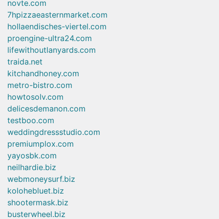
novte.com
7hpizzaeasternmarket.com
hollaendisches-viertel.com
proengine-ultra24.com
lifewithoutlanyards.com
traida.net
kitchandhoney.com
metro-bistro.com
howtosolv.com
delicesdemanon.com
testboo.com
weddingdressstudio.com
premiumplox.com
yayosbk.com
neilhardie.biz
webmoneysurf.biz
kolohebluet.biz
shootermask.biz
busterwheel.biz