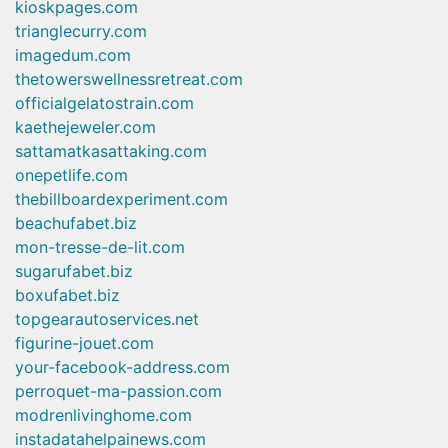
kioskpages.com
trianglecurry.com
imagedum.com
thetowerswellnessretreat.com
officialgelatostrain.com
kaethejeweler.com
sattamatkasattaking.com
onepetlife.com
thebillboardexperiment.com
beachufabet.biz
mon-tresse-de-lit.com
sugarufabet.biz
boxufabet.biz
topgearautoservices.net
figurine-jouet.com
your-facebook-address.com
perroquet-ma-passion.com
modrenlivinghome.com
instadatahelpainews.com