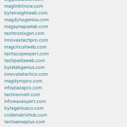
maglinkitnow.com
byteinsightweb.com
magdynogenius.com
magsynapselab.com
techtronixgen.com
innovextechpro.com
magcircuitweb.com
techscopexpert.com
techpediaweb.com
bytelabgenius.com
innovatetechco.com
magdynopro.com
infoplazapro.com
techreviveit.com
infowavexpert.com
bytegeniusco.com
codematrixhub.com
techsenseplus.com