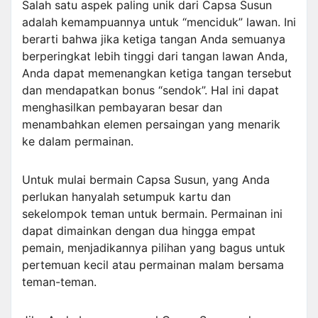
Salah satu aspek paling unik dari Capsa Susun
adalah kemampuannya untuk “menciduk” lawan. Ini
berarti bahwa jika ketiga tangan Anda semuanya
berperingkat lebih tinggi dari tangan lawan Anda,
Anda dapat memenangkan ketiga tangan tersebut
dan mendapatkan bonus “sendok”. Hal ini dapat
menghasilkan pembayaran besar dan
menambahkan elemen persaingan yang menarik
ke dalam permainan.
Untuk mulai bermain Capsa Susun, yang Anda
perlukan hanyalah setumpuk kartu dan
sekelompok teman untuk bermain. Permainan ini
dapat dimainkan dengan dua hingga empat
pemain, menjadikannya pilihan yang bagus untuk
pertemuan kecil atau permainan malam bersama
teman-teman.