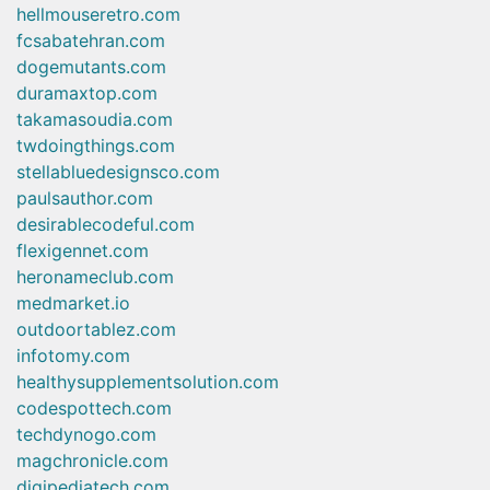
hellmouseretro.com
fcsabatehran.com
dogemutants.com
duramaxtop.com
takamasoudia.com
twdoingthings.com
stellabluedesignsco.com
paulsauthor.com
desirablecodeful.com
flexigennet.com
heronameclub.com
medmarket.io
outdoortablez.com
infotomy.com
healthysupplementsolution.com
codespottech.com
techdynogo.com
magchronicle.com
digipediatech.com