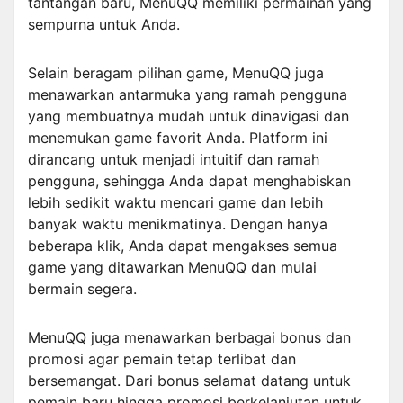
tantangan baru, MenuQQ memiliki permainan yang
sempurna untuk Anda.
Selain beragam pilihan game, MenuQQ juga
menawarkan antarmuka yang ramah pengguna
yang membuatnya mudah untuk dinavigasi dan
menemukan game favorit Anda. Platform ini
dirancang untuk menjadi intuitif dan ramah
pengguna, sehingga Anda dapat menghabiskan
lebih sedikit waktu mencari game dan lebih
banyak waktu menikmatinya. Dengan hanya
beberapa klik, Anda dapat mengakses semua
game yang ditawarkan MenuQQ dan mulai
bermain segera.
MenuQQ juga menawarkan berbagai bonus dan
promosi agar pemain tetap terlibat dan
bersemangat. Dari bonus selamat datang untuk
pemain baru hingga promosi berkelanjutan untuk