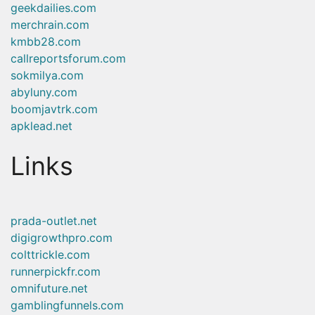
geekdailies.com
merchrain.com
kmbb28.com
callreportsforum.com
sokmilya.com
abyluny.com
boomjavtrk.com
apklead.net
Links
prada-outlet.net
digigrowthpro.com
colttrickle.com
runnerpickfr.com
omnifuture.net
gamblingfunnels.com