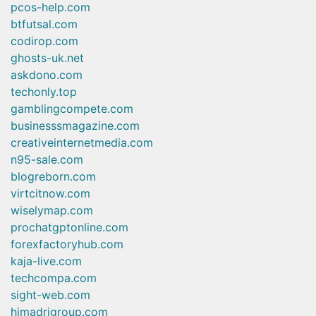
pcos-help.com
btfutsal.com
codirop.com
ghosts-uk.net
askdono.com
techonly.top
gamblingcompete.com
businesssmagazine.com
creativeinternetmedia.com
n95-sale.com
blogreborn.com
virtcitnow.com
wiselymap.com
prochatgptonline.com
forexfactoryhub.com
kaja-live.com
techcompa.com
sight-web.com
himadrigroup.com