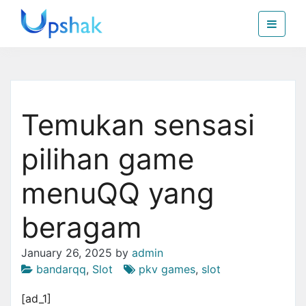
Skip
Kumpulan
to
Situs
the
Jelajahi kumpulan situs slot online terpopuler yang
Slot
content
menawarkan slot online gacor dan peluang menang
Online
mudah. Nikmati permainan yang seru dan
Terpopuler
menguntungkan di platform yang telah teruji
dengan
kualitasnya.
Temukan sensasi
Slot
Online
Gacor
pilihan game
dan
Menang
menuQQ yang
Mudah
beragam
January 26, 2025
by
admin
bandarqq
,
Slot
pkv games
,
slot
[ad_1]