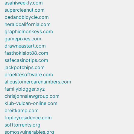
asahiweekly.com
supercleanut.com
bedandbicycle.com
heraldcalifornia.com
graphicmonkeys.com
gamepixies.com
drawneastart.com
fasthokislot88.com
safecasinotips.com
jackpotchips.com
proelitesoftware.com
allcustomercarenumbers.com
familyblogger.xyz
chrisjohnslawgroup.com
klub-vulcan-online.com
breitkamp.com
tripleyresidence.com
softtorrents.org
somosvulnerables.org