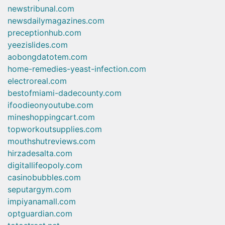
newstribunal.com
newsdailymagazines.com
preceptionhub.com
yeezislides.com
aobongdatotem.com
home-remedies-yeast-infection.com
electroreal.com
bestofmiami-dadecounty.com
ifoodieonyoutube.com
mineshoppingcart.com
topworkoutsupplies.com
mouthshutreviews.com
hirzadesalta.com
digitallifeopoly.com
casinobubbles.com
seputargym.com
impiyanamall.com
optguardian.com