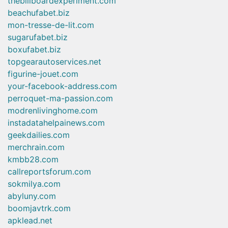
thebillboardexperiment.com
beachufabet.biz
mon-tresse-de-lit.com
sugarufabet.biz
boxufabet.biz
topgearautoservices.net
figurine-jouet.com
your-facebook-address.com
perroquet-ma-passion.com
modrenlivinghome.com
instadatahelpainews.com
geekdailies.com
merchrain.com
kmbb28.com
callreportsforum.com
sokmilya.com
abyluny.com
boomjavtrk.com
apklead.net