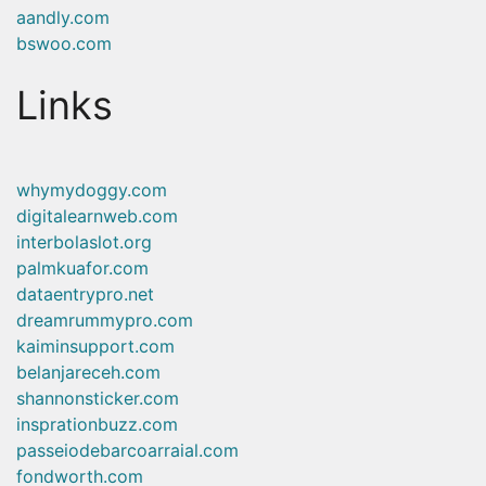
aandly.com
bswoo.com
Links
whymydoggy.com
digitalearnweb.com
interbolaslot.org
palmkuafor.com
dataentrypro.net
dreamrummypro.com
kaiminsupport.com
belanjareceh.com
shannonsticker.com
insprationbuzz.com
passeiodebarcoarraial.com
fondworth.com