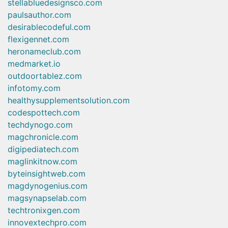
stellabluedesignsco.com
paulsauthor.com
desirablecodeful.com
flexigennet.com
heronameclub.com
medmarket.io
outdoortablez.com
infotomy.com
healthysupplementsolution.com
codespottech.com
techdynogo.com
magchronicle.com
digipediatech.com
maglinkitnow.com
byteinsightweb.com
magdynogenius.com
magsynapselab.com
techtronixgen.com
innovextechpro.com