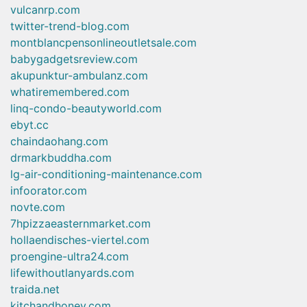
vulcanrp.com
twitter-trend-blog.com
montblancpensonlineoutletsale.com
babygadgetsreview.com
akupunktur-ambulanz.com
whatiremembered.com
linq-condo-beautyworld.com
ebyt.cc
chaindaohang.com
drmarkbuddha.com
lg-air-conditioning-maintenance.com
infoorator.com
novte.com
7hpizzaeasternmarket.com
hollaendisches-viertel.com
proengine-ultra24.com
lifewithoutlanyards.com
traida.net
kitchandhoney.com