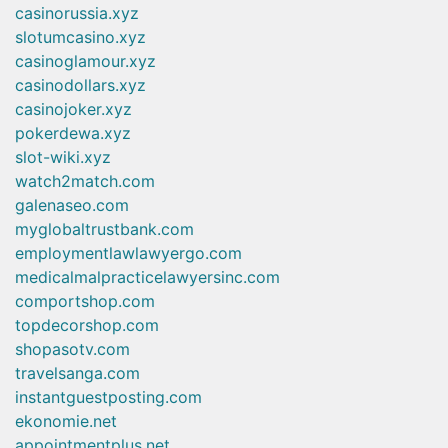
casinorussia.xyz
slotumcasino.xyz
casinoglamour.xyz
casinodollars.xyz
casinojoker.xyz
pokerdewa.xyz
slot-wiki.xyz
watch2match.com
galenaseo.com
myglobaltrustbank.com
employmentlawlawyergo.com
medicalmalpracticelawyersinc.com
comportshop.com
topdecorshop.com
shopasotv.com
travelsanga.com
instantguestposting.com
ekonomie.net
appointmentplus.net