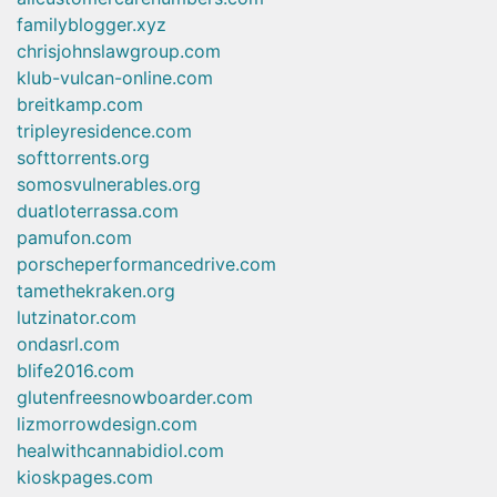
familyblogger.xyz
chrisjohnslawgroup.com
klub-vulcan-online.com
breitkamp.com
tripleyresidence.com
softtorrents.org
somosvulnerables.org
duatloterrassa.com
pamufon.com
porscheperformancedrive.com
tamethekraken.org
lutzinator.com
ondasrl.com
blife2016.com
glutenfreesnowboarder.com
lizmorrowdesign.com
healwithcannabidiol.com
kioskpages.com