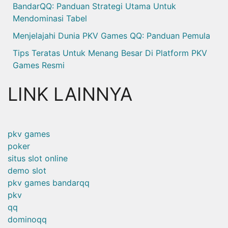
BandarQQ: Panduan Strategi Utama Untuk
Mendominasi Tabel
Menjelajahi Dunia PKV Games QQ: Panduan Pemula
Tips Teratas Untuk Menang Besar Di Platform PKV
Games Resmi
LINK LAINNYA
pkv games
poker
situs slot online
demo slot
pkv games bandarqq
pkv
qq
dominoqq