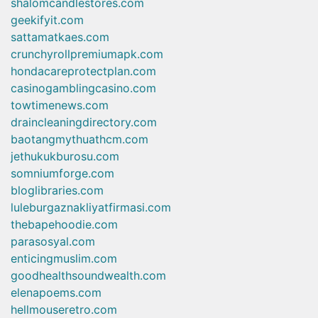
shalomcandlestores.com
geekifyit.com
sattamatkaes.com
crunchyrollpremiumapk.com
hondacareprotectplan.com
casinogamblingcasino.com
towtimenews.com
draincleaningdirectory.com
baotangmythuathcm.com
jethukukburosu.com
somniumforge.com
bloglibraries.com
luleburgaznakliyatfirmasi.com
thebapehoodie.com
parasosyal.com
enticingmuslim.com
goodhealthsoundwealth.com
elenapoems.com
hellmouseretro.com