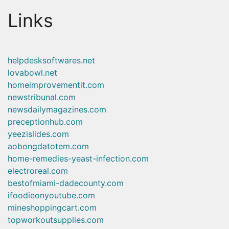
Links
helpdesksoftwares.net
lovabowl.net
homeimprovementit.com
newstribunal.com
newsdailymagazines.com
preceptionhub.com
yeezislides.com
aobongdatotem.com
home-remedies-yeast-infection.com
electroreal.com
bestofmiami-dadecounty.com
ifoodieonyoutube.com
mineshoppingcart.com
topworkoutsupplies.com