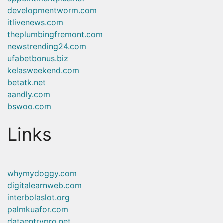
developmentworm.com
itlivenews.com
theplumbingfremont.com
newstrending24.com
ufabetbonus.biz
kelasweekend.com
betatk.net
aandly.com
bswoo.com
Links
whymydoggy.com
digitalearnweb.com
interbolaslot.org
palmkuafor.com
dataentrypro.net