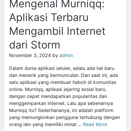
Mengenal Murniqq:
Aplikasi Terbaru
Mengambil Internet
dari Storm
November 3, 2024
by
admin
Dalam dunia aplikasi seluler, selalu ada hal baru
dan menarik yang bermunculan. Dan saat ini, ada
satu aplikasi yang membuat heboh di komunitas
online. Murniqq, aplikasi jejaring sosial baru,
dengan cepat mendapatkan popularitas dan
menggemparkan internet. Lalu apa sebenarnya
Murniqq itu? Sederhananya, ini adalah platform
yang memungkinkan pengguna terhubung dengan
orang lain yang memiliki minat ...
Read More