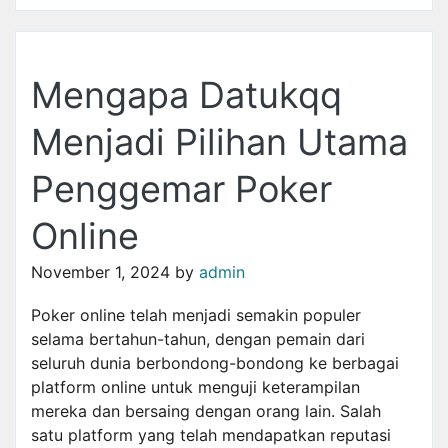
Mengapa Datukqq
Menjadi Pilihan Utama
Penggemar Poker
Online
November 1, 2024
by
admin
Poker online telah menjadi semakin populer
selama bertahun-tahun, dengan pemain dari
seluruh dunia berbondong-bondong ke berbagai
platform online untuk menguji keterampilan
mereka dan bersaing dengan orang lain. Salah
satu platform yang telah mendapatkan reputasi