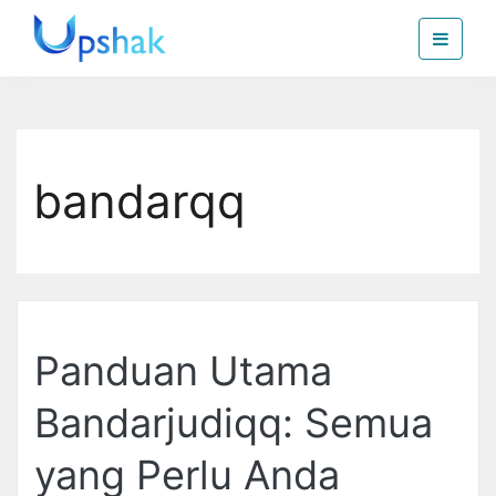
Skip
Kumpulan
to
Situs
the
Jelajahi kumpulan situs slot online terpopuler yang
Slot
content
menawarkan slot online gacor dan peluang menang
Online
mudah. Nikmati permainan yang seru dan
Terpopuler
menguntungkan di platform yang telah teruji
dengan
kualitasnya.
bandarqq
Slot
Online
Gacor
dan
Menang
Mudah
Panduan Utama
Bandarjudiqq: Semua
yang Perlu Anda